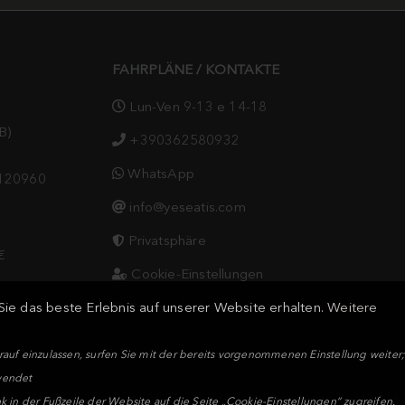
FAHRPLÄNE / KONTAKTE
Lun-Ven 9-13 e 14-18
B)
+390362580932
WhatsApp
9120960
info@yeseatis.com
Privatsphäre
€
Cookie-Einstellungen
Barrierefreiheit
ie das beste Erlebnis auf unserer Website erhalten.
Weitere
arauf einzulassen, surfen Sie mit der bereits vorgenommenen Einstellung weite
wendet
ND WAY S.r.l. © 2026. All Rights Reserved | Powered by
WebMo
k in der Fußzeile der Website auf die Seite „Cookie-Einstellungen“ zugreifen.