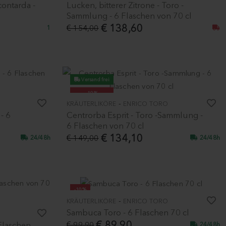
contarda -
Lucken, bitterer Zitrone - Toro -
Sammlung - 6 Flaschen von 70 cl
€ 138,60
€ 154,00
1
Versand frei
-10%
-
KRÄUTERLIKÖRE
ENRICO TORO
- 6
Centrorba Esprit - Toro -Sammlung -
6 Flaschen von 70 cl
€ 134,10
€ 149,00
24/48h
24/48h
-10%
-
KRÄUTERLIKÖRE
ENRICO TORO
Sambuca Toro - 6 Flaschen 70 cl
€ 89,90
Flaschen
€ 99,90
24/48h