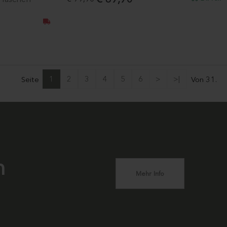
1
2
3
4
5
6
>
>|
Seite
Von 31.
n
Mehr Info