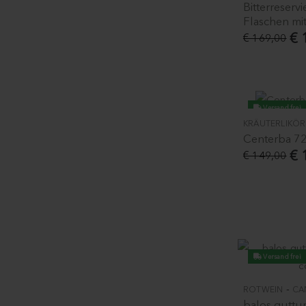
Bitterreserv
Flaschen mit
€ 
€ 169,00
Versand frei
KRÄUTERLIKÖR
-10%
Centerba 72
€ 
€ 149,00
Versand frei
-
ROTWEIN
CA
balos guttur