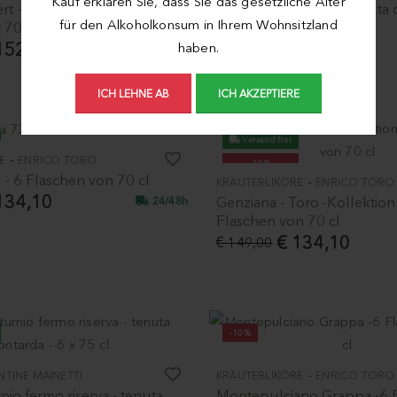
Kauf erklären Sie, dass Sie das gesetzliche Alter
iert - Torosammlung - 6
passito di malvasia - tenuta 
für den Alkoholkonsum in Ihrem Wohnsitzland
 70 cl
37,5 cl
152,10
€ 164,00
haben.
ICH LEHNE AB
ICH AKZEPTIERE
Versand frei
-
E
ENRICO TORO
-10%
 - 6 Flaschen von 70 cl
-
KRÄUTERLIKÖRE
ENRICO TORO
134,10
Genziana - Toro -Kollektion 
24/48h
Flaschen von 70 cl
€ 134,10
€ 149,00
-10%
-
NTINE MAINETTI
KRÄUTERLIKÖRE
ENRICO TORO
nio fermo riserva - tenuta
Montepulciano Grappa -6 