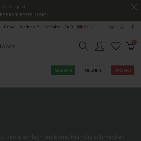
Sie es jetzt!
HRE ERSTE BESTELLUNG!
Firma
Kundenhilfe
Kontakte
FAQ
DE
0
utdoor
MARKEN
NEUHEIT
PROMO
ibt keine schlechten Biere. Manche schmecken