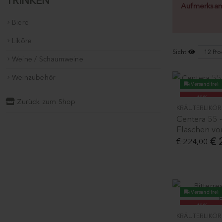
TRINKEN
Aufmerksamk
Biere
Liköre
Sicht
Weine / Schaumweine
Weinzubehör
Versand frei
-10%
Zurück zum Shop
KRÄUTERLIKÖR
Centera 55 -
Flaschen vo
€ 
€ 224,00
Versand frei
-10%
KRÄUTERLIKÖR