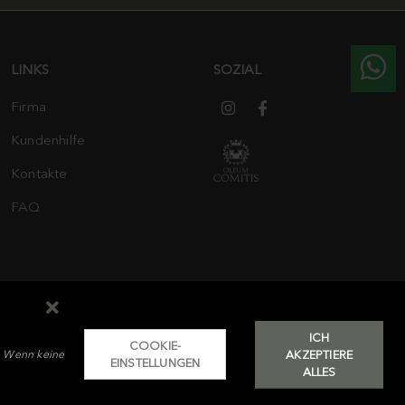
LINKS
SOZIAL
Firma
Kundenhilfe
Kontakte
FAQ
ICH
COOKIE-
AKZEPTIERE
r; Wenn keine
EINSTELLUNGEN
ALLES
nster