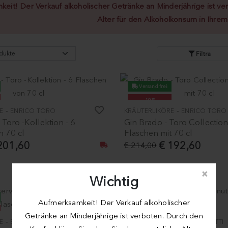
eit! Der Verkauf alkoholischer Getränke an Minderjährige ist ver
Alter für den Alkoholkonsum in Ihre
Filtra
Versand frei
-10%
-
-
E
ENRICO TORO
KRÄUTERLIKÖRE
ENRICO TORO
 Toro -Kollektion - 6
Gin Brado - Toro Collection
n 70 cl
Flaschen mit 70 cl
201,60
€ 192,60
€ 214,00
×
Wichtig
Versand frei
Aufmerksamkeit! Der Verkauf alkoholischer
Getränke an Minderjährige ist verboten. Durch den
-
-
E
ENRICO TORO
WEISSWEIN
CANTINE MAINETTI