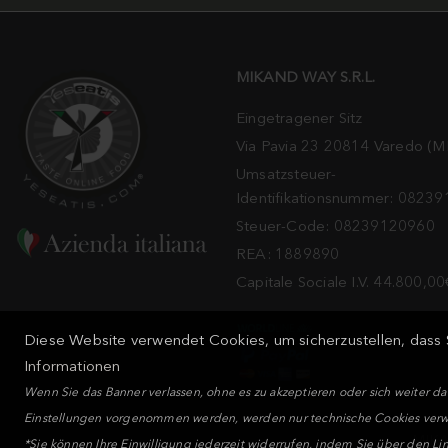
MIKAND WAY S.R.L.
Eingetragener Sitz
Via Pavia 23 20814 Varedo (M
Umsatzsteuer-
Identifikationsnummer: 0823
Steuer-Code: 08239120960
REA: 1889890
Capitale Sociale I.V. 44.800,00
Diese Website verwendet Cookies, um sicherzustellen, dass S
Informationen
Wenn Sie das Banner verlassen, ohne es zu akzeptieren oder sich weiter d
Einstellungen vorgenommen werden, werden nur technische Cookies ver
MIKA
*Sie können Ihre Einwilligung jederzeit widerrufen, indem Sie über den Lin