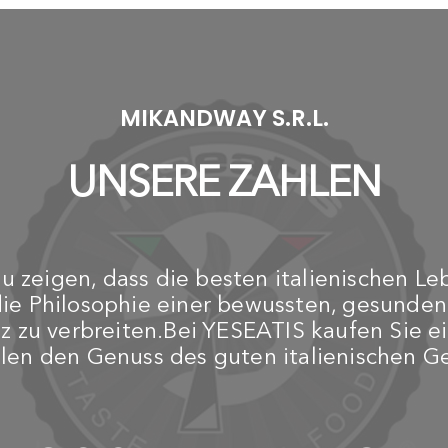
€ 219,00
€
VITAMIX
Power Blender Ascent
2500i Interlock –
Intelligenter Mixer mit 2-
Liter-Behälter – Grau
€ 889,00
MIKANDWAY S.R.L.
UNSERE ZAHLEN
 zeigen, dass die besten italienischen Le
die Philosophie einer bewussten, gesunde
z zu verbreiten.Bei YESEATIS kaufen Sie ei
ilen den Genuss des guten italienischen 