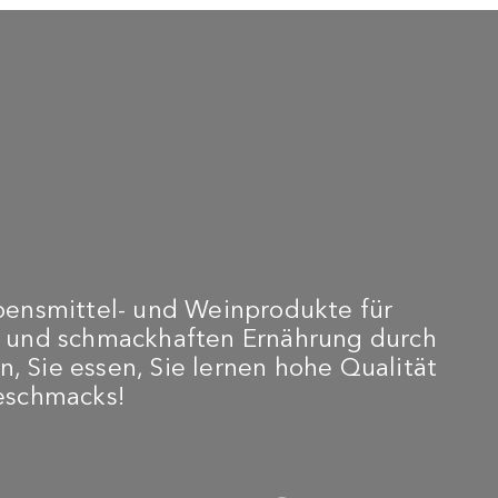
 219,00
€ 1.500,00
€ 1.50
bensmittel- und Weinprodukte für
n und schmackhaften Ernährung durch
n, Sie essen, Sie lernen hohe Qualität
Geschmacks!