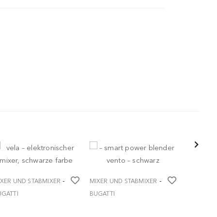
-
-
IXER UND STABMIXER
MIXER UND STABMIXER
MIXER UN
UGATTI
BUGATTI
BUGATTI
la – elektronischer
– smart power blender
– smart p
xer, schwarze farbe
vento – schwarz
vento – c