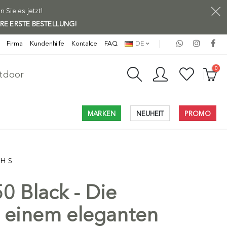
Sie es jetzt!
HRE ERSTE BESTELLUNG!
Firma
Kundenhilfe
Kontakte
FAQ
DE
0
utdoor
MARKEN
NEUHEIT
PROMO
H S
0 Black - Die
Versand f
t einem eleganten