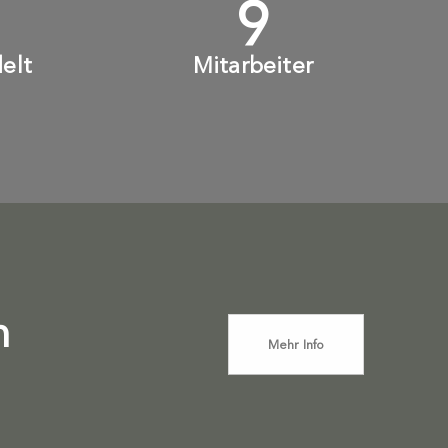
+
10
+
elt
Mitarbeiter
n
Mehr Info