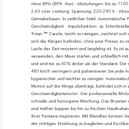
ohne BPA (BPA -frei) - Abstufungen: bis zu 1100
2,66 Liter. Leistung: Spannung: 220-240 V - Absor
Getriebebaum: In zeitlicher Stahl. Automatische 
Geschwindigkeit - Impulsfunktion: Ja. Schnittstel
Tritan ™ Carafe, leicht zu reinigen, zeichnet si
sich die Klingen befinden, ohne eine Presse zu ve
Laufe der Zeit resistent und langlebig ist. Es is
verwenden, den Mixer starten und schließlich mi
und sind bis zu 80% dicker als der Standard. Die
480 km/h verringern und pulverisieren Sie jede Art
hygienischer und leichter zu reinigen. Automati
Motors auf die Klinge überträgt, befindet sich in 
Geschwindigkeitsmotor: Der professionelle Motor i
schnelle und homogene Mischung. Das Brunnen und
und heißen Suppen bis hin zu frischen Hautbehan
Ihrer Fantasie inspirieren. Mit Blendtec können 
der richtigen Ernährung zu begleiten und Kochbeg