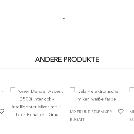
-
ANDERE PRODUKTE
-
MIXER UND STABMIXER
M
BUGATTI
B
vela – elektronischer
ve
-
MIXER UND STABMIXER
mixer, weiße farbe
mi