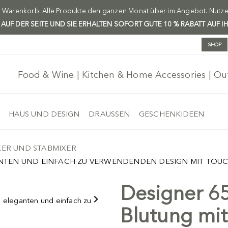
m Warenkorb. Alle Produkte den ganzen Monat über im Angebot. Nutzen 
H AUF DER SEITE UND SIE ERHALTEN SOFORT GUTE 10 % RABATT AUF I
SHOP
Food & Wine | Kitchen & Home Accessories | O
HAUS UND DESIGN
DRAUSSEN
GESCHENKIDEEN
XER UND STABMIXER
GANTEN UND EINFACH ZU VERWENDENDEN DESIGN MIT TOUC
Designer 65
Versand frei
-5%
Blutung mi