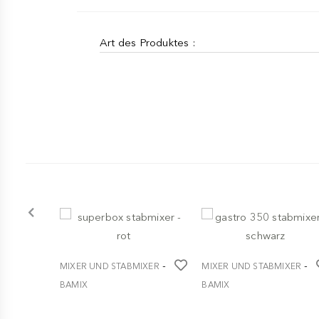
Art des Produktes :
-
-
MIXER UND STABMIXER
MIXER UND STABMIXER
BAMIX
BAMIX
superbox stabmixer - rot
gastro 350 stabmixer -
schwarz
€ 379,90