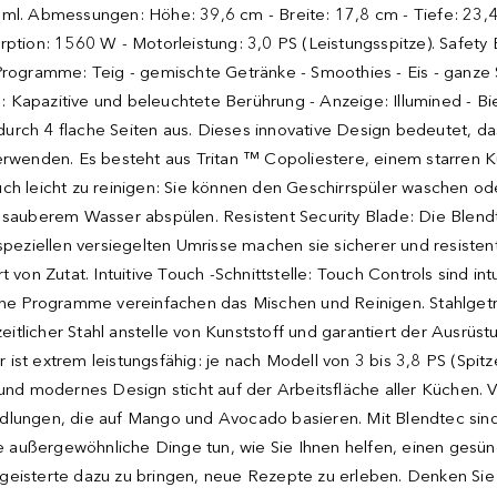
 ml. Abmessungen: Höhe: 39,6 cm - Breite: 17,8 cm - Tiefe: 23,
ption: 1560 W - Motorleistung: 3,0 PS (Leistungsspitze). Safety Bl
Programme: Teig - gemischte Getränke - Smoothies - Eis - ganze 
le: Kapazitive und beleuchtete Berührung - Anzeige: Illumined - Bi
ch durch 4 flache Seiten aus. Dieses innovative Design bedeutet,
rwenden. Es besteht aus Tritan ™ Copoliestere, einem starren Kun
t auch leicht zu reinigen: Sie können den Geschirrspüler waschen 
t sauberem Wasser abspülen. Resistent Security Blade: Die Blendt
 speziellen versiegelten Umrisse machen sie sicherer und resiste
 von Zutat. Intuitive Touch -Schnittstelle: Touch Controls sind in
sche Programme vereinfachen das Mischen und Reinigen. Stahlget
zeitlicher Stahl anstelle von Kunststoff und garantiert der Ausrüs
st extrem leistungsfähig: je nach Modell von 3 bis 3,8 PS (Spitzen
 modernes Design sticht auf der Arbeitsfläche aller Küchen. Vo
dlungen, die auf Mango und Avocado basieren. Mit Blendtec sind 
Sie außergewöhnliche Dinge tun, wie Sie Ihnen helfen, einen gesün
eisterte dazu zu bringen, neue Rezepte zu erleben. Denken Sie an