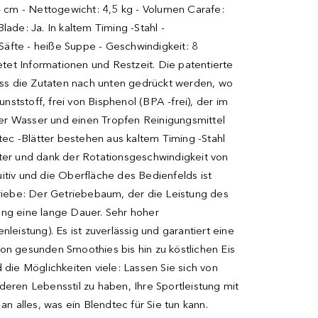
4 cm - Nettogewicht: 4,5 kg - Volumen Carafe:
ade: Ja. In kaltem Timing -Stahl -
Säfte - heiße Suppe - Geschwindigkeit: 8
etet Informationen und Restzeit. Die patentierte
 dass die Zutaten nach unten gedrückt werden, wo
ststoff, frei von Bisphenol (BPA -frei), der im
oder Wasser und einen Tropfen Reinigungsmittel
ec -Blätter bestehen aus kaltem Timing -Stahl
nter und dank der Rotationsgeschwindigkeit von
tuitiv und die Oberfläche des Bedienfelds ist
riebe: Der Getriebebaum, der die Leistung des
tung eine lange Dauer. Sehr hoher
leistung). Es ist zuverlässig und garantiert eine
n gesunden Smoothies bis hin zu köstlichen Eis
die Möglichkeiten viele: Lassen Sie sich von
deren Lebensstil zu haben, Ihre Sportleistung mit
 alles, was ein Blendtec für Sie tun kann.