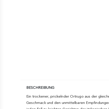
BESCHREIBUNG
Ein trockener, prickelnder Ortrugo aus der gleic
Geschmack und den unmittelbaren Empfindungen w
jeden Fall zu leichten Gerichten der italienischen