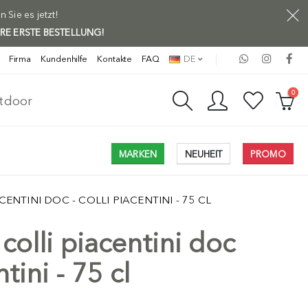
Sie es jetzt!
HRE ERSTE BESTELLUNG!
Firma
Kundenhilfe
Kontakte
FAQ
DE
0
utdoor
MARKEN
NEUHEIT
PROMO
ENTINI DOC - COLLI PIACENTINI - 75 CL
colli piacentini doc
ntini - 75 cl