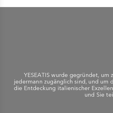
VINICOLA ABBAZIA DI SAN
GAUDENZIO
Abtei von San Gaudenzio
- Moscato d'Asti DOCG -
6 Flaschen à 0,75 l
€ 39,90
YESEATIS wurde gegründet, um zu
jedermann zugänglich sind, und um 
die Entdeckung italienischer Exzellen
und Sie te