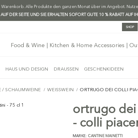
m Warenkorb. Alle Produkte den ganzen Monat über im Angebot. Nutzen 
H AUF DER SEITE UND SIE ERHALTEN SOFORT GUTE 10 % RABATT AUF I
SHOP
Food & Wine | Kitchen & Home Accessories | O
HAUS UND DESIGN
DRAUSSEN
GESCHENKIDEEN
E / SCHAUMWEINE
WEISSWEIN
ORTRUGO DEI COLLI PIAC
ortrugo dei 
- colli piace
MARKE:
CANTINE MAINETTI