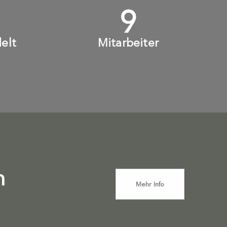
+
10
+
elt
Mitarbeiter
n
Mehr Info