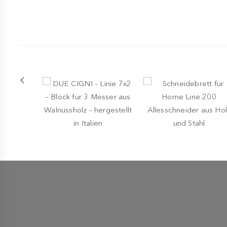
-
-
SCHNEIDEBRETTER
FOX
SCHNEIDEBRETTER
DUE CIGNI – Linie 7x2 –
BERKEL
Block für 3 Messer aus
Walnussholz – hergestellt
Schneidebrett für Home
in Italien
Line 200 Allesschneider
aus Holz und Stahl
€ 129,00
€ 129,00