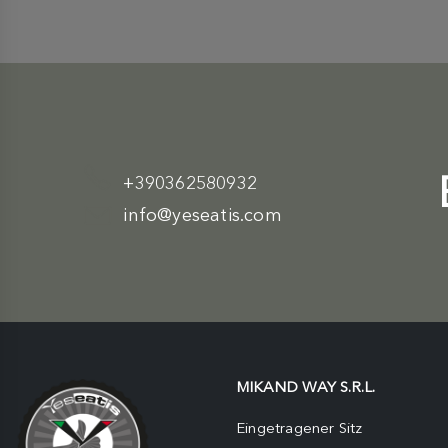
+390362580932
info@yeseatis.com
MIKAND WAY S.R.L.
Eingetragener Sitz