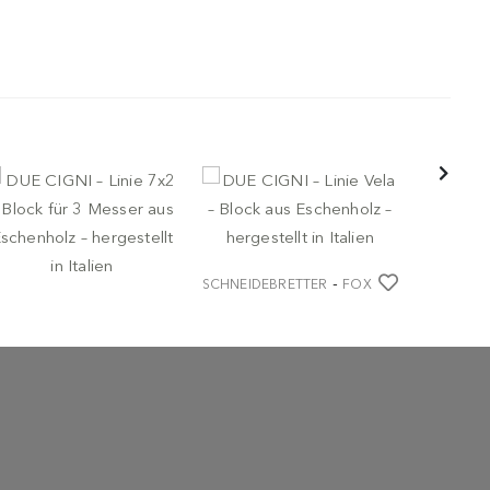
-
SCHNEIDEBRETTER
FOX
DUE CIGNI – Linie Vela –
-
CHNEIDEBRETTER
FOX
SCHNEIDE
Block aus Eschenholz –
E CIGNI – Linie 7x2 –
hergestellt in Italien
DUE CIGNI 
ock für 3 Messer aus
Wandblock
€ 109,00
chenholz – hergestellt
aus Walnu
 Italien
hergestellt
 116,00
€ 149,