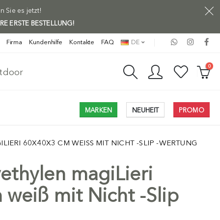
Sie es jetzt!
HRE ERSTE BESTELLUNG!
Firma
Kundenhilfe
Kontakte
FAQ
DE
0
utdoor
MARKEN
NEUHEIT
PROMO
IERI 60X40X3 CM WEISS MIT NICHT -SLIP -WERTUNG
yethylen magiLieri
Versand f
weiß mit Nicht -Slip