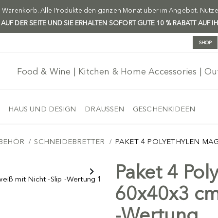
m Warenkorb. Alle Produkte den ganzen Monat über im Angebot. Nutzen 
H AUF DER SEITE UND SIE ERHALTEN SOFORT GUTE 10 % RABATT AUF I
SHOP
Food & Wine | Kitchen & Home Accessories | O
HAUS UND DESIGN
DRAUSSEN
GESCHENKIDEEN
UBEHÖR
SCHNEIDEBRETTER
PAKET 4 POLYETHYLEN MAGIL
Paket 4 Pol
Versand frei
60x40x3 cm 
-Wertung