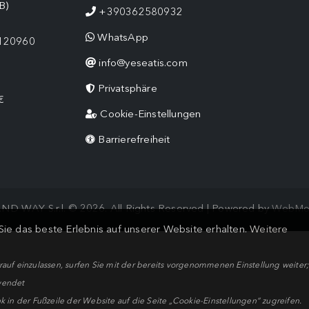
B)
+390362580932
WhatsApp
9120960
info@yeseatis.com
Privatsphäre
€
Cookie-Einstellungen
Barrierefreiheit
ND WAY S.r.l. © 2026. All Rights Reserved | Powered by
WebMo
ie das beste Erlebnis auf unserer Website erhalten.
Weitere
arauf einzulassen, surfen Sie mit der bereits vorgenommenen Einstellung weite
wendet
k in der Fußzeile der Website auf die Seite „Cookie-Einstellungen“ zugreifen.