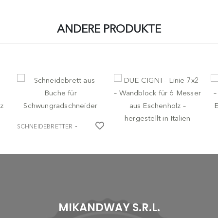
ANDERE PRODUKTE
-
SCHNEIDEBRETTER
-
BERKEL
SCHNEIDEBRETTER
FOX
S
Schneidebrett aus Buche
DUE CIGNI – Linie 7x2 –
DU
für
Wandblock für 6 Messer
Bl
Schwungradschneider
aus Eschenholz –
Es
hergestellt in Italien
in
€ 99,00
€ 139,00
€
MIKANDWAY S.R.L.