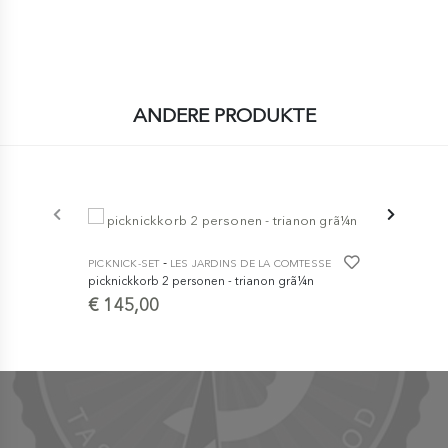
ANDERE PRODUKTE
-
PICKNICK-SET
LES JARDINS DE LA COMTESSE
PICKNICK-SE
picknickkorb 2 personen - trianon grã¼n
picknickkor
€ 145,00
€ 119,0