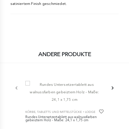
satiniertem Finish geschmiedet.
ANDERE PRODUKTE
-
KÖRBE, TABLETTS UND MITTELSTÜCKE
LODGE
KÖRBE, TABL
Rundes Untersetzertablett aus walnussfarben
Ovales Unte
gebeiztem Holz – Maße: 24,1 x 1,75 cm
gebeiztem H
cm
€ 39,95