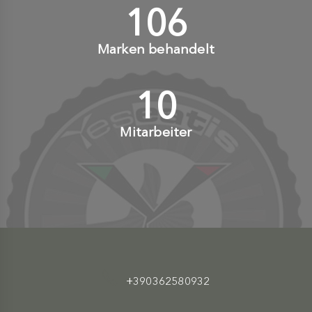
110
+
Marken behandelt
10
+
Mitarbeiter
+390362580932