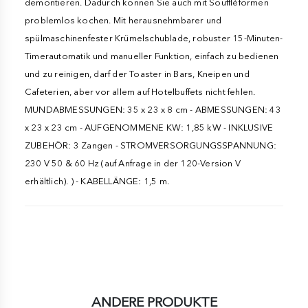
demontieren. Dadurch können Sie auch mit Souffléformen
problemlos kochen. Mit herausnehmbarer und
spülmaschinenfester Krümelschublade, robuster 15-Minuten-
Timerautomatik und manueller Funktion, einfach zu bedienen
und zu reinigen, darf der Toaster in Bars, Kneipen und
Cafeterien, aber vor allem auf Hotelbuffets nicht fehlen.
MUNDABMESSUNGEN: 35 x 23 x 8 cm - ABMESSUNGEN: 43
x 23 x 23 cm - AUFGENOMMENE KW: 1,85 kW - INKLUSIVE
ZUBEHÖR: 3 Zangen - STROMVERSORGUNGSSPANNUNG:
230 V 50 & 60 Hz (auf Anfrage in der 120-Version V
erhältlich). ) - KABELLÄNGE: 1,5 m.
ANDERE PRODUKTE