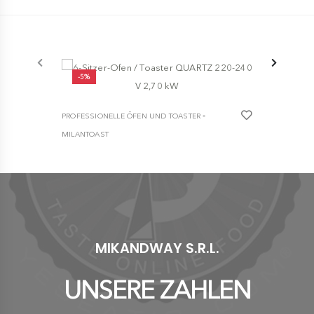
-5%
-5%
-
PROFESSIONELLE ÖFEN UND TOASTER
PROFESSION
MILANTOAST
MILANTOAST
6-Sitzer-Ofen / Toaster QUARTZ 220-240 V
HEAVY DUTY
2,70 kW
Durchlaufto
€ 337,30
€ 355,00
€ 2.230,00
MIKANDWAY S.R.L.
UNSERE ZAHLEN