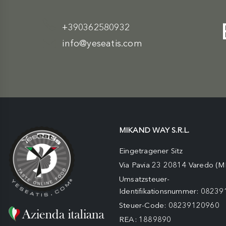
+390362580932
info@yeseatis.com
MIKAND WAY S.R.L.
Eingetragener Sitz
Via Pavia 23 20814 Varedo (M
Umsatzsteuer-
Identifikationsnummer: 0823
Steuer-Code: 08239120960
REA: 1889890