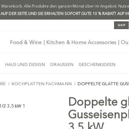
m Warenkorb. Alle Produkte den ganzen Monat über im Angebot. Nutzen 
H AUF DER SEITE UND SIE ERHALTEN SOFORT GUTE 10 % RABATT AUF I
SHOP
Food & Wine | Kitchen & Home Accessories | O
HAUS UND DESIGN
DRAUSSEN
GESCHENKIDEEN
IE
KOCHPLATTEN FACHMANN
DOPPELTE GLATTE GUSS
Doppelte gl
Gusseisenpl
3,5 kW