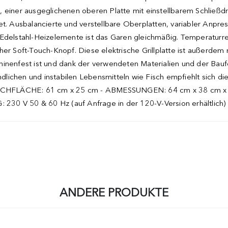
 einer ausgeglichenen oberen Platte mit einstellbarem Schließdr
et. Ausbalancierte und verstellbare Oberplatten, variabler Anpres
 Edelstahl-Heizelemente ist das Garen gleichmäßig. Temperaturr
her Soft-Touch-Knopf. Diese elektrische Grillplatte ist außerde
hinenfest ist und dank der verwendeten Materialien und der Baufo
indlichen und instabilen Lebensmitteln wie Fisch empfiehlt sich d
n. KOCHFLÄCHE: 61 cm x 25 cm - ABMESSUNGEN: 64 cm x 38 cm
V 50 & 60 Hz (auf Anfrage in der 120-V-Version erhältlich)
ANDERE PRODUKTE