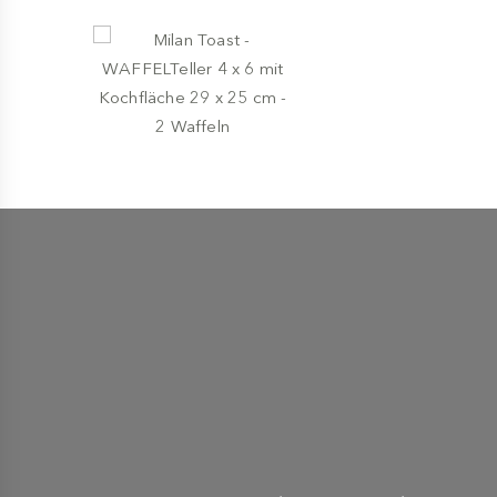
KOCHPLATTEN FACHMANN
-
MILANTOAST
Milan Toast - WAFFELTeller
4 x 6 mit Kochfläche 29 x
25 cm - 2 Waffeln
€ 437,00