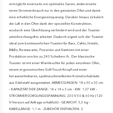
ermöglicht einerseits ein optimales Garen, andererseits
einen Stromverbrauch nur in den genutzten Öfen und damit
eine erhebliche Energieeinsparung. Darüber hinaus zirkuliert
die Luft in den Öfen dank der speziellen Konstruktion,
wodurch eine Überhitzung verhindert wird und der Toaster
unterbrechungsfrei arbeitet. Dadurch eignet sich der Toaster
ideal zum kontinuierlichen Toasten für Bars, Cafés, Hotels,
B&Bs, Restaurants, Pizzerien und Kantinen mit einer
Produktion von bis zu 240 Scheiben /h.. Der klassische
Toaster ist mit einer Warnleuchte für jeden einzelnen Ofen,
einem ergonomischen Soft-Touch-Knopf und einer
herausnehmbaren, spülmaschinenfesten Krümelschublade
aus Edelstahl ausgestattet. ABMESSUNGEN: 18 x 30 x 30 cm
– KAPAZITÄT DER ZANGE: 14 x 14 x 3 cm – KW: 1,37 kW –
STROMVERSORGUNGSSPANNUNG: 230 V 50 & 60 Hz (120
V-Version auf Anfrage erhältlich) – GEWICHT: 5,5 kg –
KABELLÄNGE: 1,1 m - ZUBEHÖR ENTHALTEN: 2