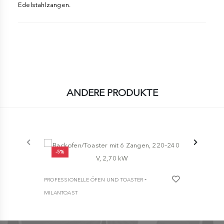
Edelstahlzangen.
ANDERE PRODUKTE
-5%
-
PROFESSIONELLE ÖFEN UND TOASTER
PROFESSION
MILANTOAST
MILANTOAST
Backofen/Toaster mit 6 Zangen, 220–240 V,
6-Sitzer-Of
2,70 kW
2,70 kW
€ 378,10
€ 337,3
€ 398,00