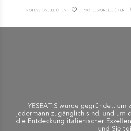
PROFESSIONELLE ÖFEN
PROFESSIONELLE ÖFEN
-
-
UND TOASTER
UND TOASTER
MILANTOAST
MILANTOAST
Backofen/Toaster mit 6
HEAVY DUTY 220–240 V
Zangen, 220–240 V, 2,70
3,1 kW Durchlauftoaster
kW
€
€ 378,10
2.118,
2.230,00
YESEATIS wurde gegründet, um zu
jedermann zugänglich sind, und um 
die Entdeckung italienischer Exzellen
und Sie te