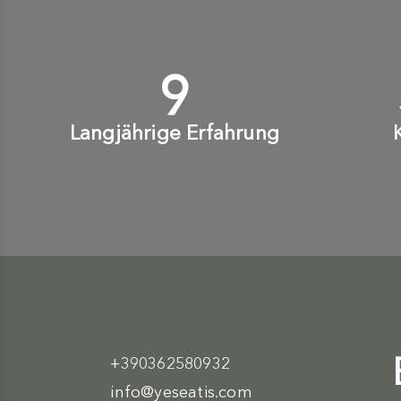
10
+
Langjährige Erfahrung
+390362580932
info@yeseatis.com