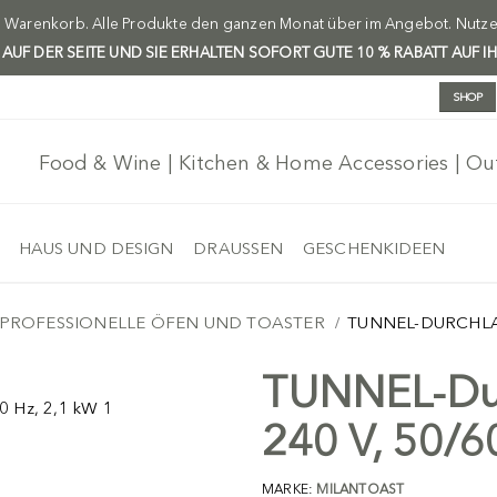
m Warenkorb. Alle Produkte den ganzen Monat über im Angebot. Nutzen 
H AUF DER SEITE UND SIE ERHALTEN SOFORT GUTE 10 % RABATT AUF I
SHOP
Food & Wine | Kitchen & Home Accessories | O
HAUS UND DESIGN
DRAUSSEN
GESCHENKIDEEN
PROFESSIONELLE ÖFEN UND TOASTER
TUNNEL-DURCHLAU
TUNNEL-Dur
240 V, 50/6
MARKE:
MILANTOAST