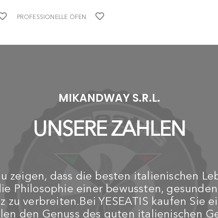
PROFESSIONELLE ÖFEN
-
UND TOASTER
MILANTOAST
6-Sitzer-Ofen / Toaster
QUARTZ 220-240 V 2,70
kW
€
€ 337,30
50
MIKANDWAY S.R.L.
UNSERE ZAHLEN
 zeigen, dass die besten italienischen Le
die Philosophie einer bewussten, gesunde
z zu verbreiten.Bei YESEATIS kaufen Sie ei
ilen den Genuss des guten italienischen 