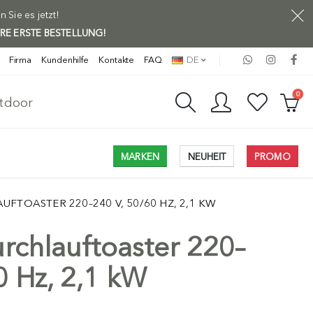
Sie es jetzt!
HRE ERSTE BESTELLUNG!
Firma
Kundenhilfe
Kontakte
FAQ
DE
0
utdoor
MARKEN
NEUHEIT
PROMO
FTOASTER 220–240 V, 50/60 HZ, 2,1 KW
chlauftoaster 220–
0 Hz, 2,1 kW