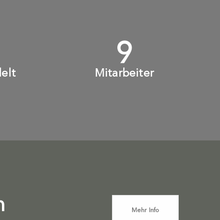
+
10
+
elt
Mitarbeiter
n
Mehr Info