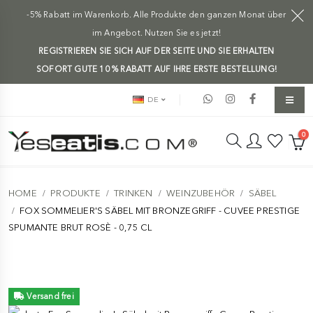
-5% Rabatt im Warenkorb. Alle Produkte den ganzen Monat über
im Angebot. Nutzen Sie es jetzt!
REGISTRIEREN SIE SICH AUF DER SEITE UND SIE ERHALTEN
SOFORT GUTE 10 % RABATT AUF IHRE ERSTE BESTELLUNG!
DE
0
HOME
PRODUKTE
TRINKEN
WEINZUBEHÖR
SÄBEL
FOX SOMMELIER'S SÄBEL MIT BRONZEGRIFF - CUVEE PRESTIGE
SPUMANTE BRUT ROSÈ - 0,75 CL
Versand frei