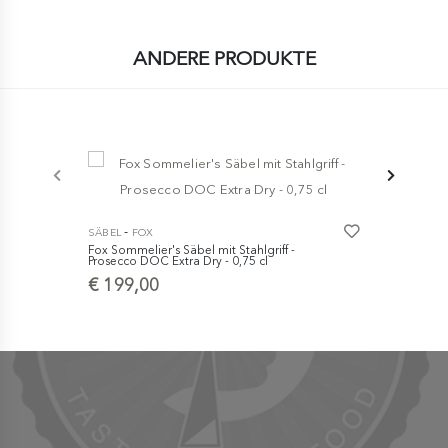
ANDERE PRODUKTE
-
SÄBEL
FOX
Fox Sommelier's Säbel mit Stahlgriff -
-
SÄBEL
FOX
Prosecco DOC Extra Dry - 0,75 cl
Due Cigni S
€ 199,00
Idroglider 
Dry - 0,75
€ 209,0