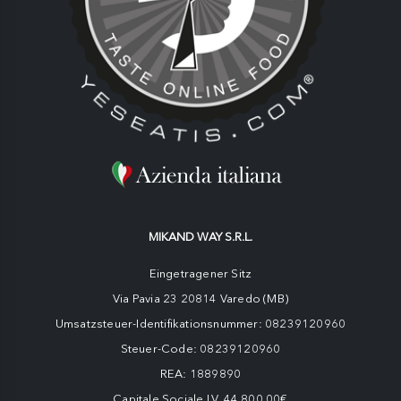
MIKAND WAY S.R.L.
Eingetragener Sitz
Via Pavia 23 20814 Varedo (MB)
Umsatzsteuer-Identifikationsnummer: 08239120960
Steuer-Code: 08239120960
REA: 1889890
Capitale Sociale I.V. 44.800,00€