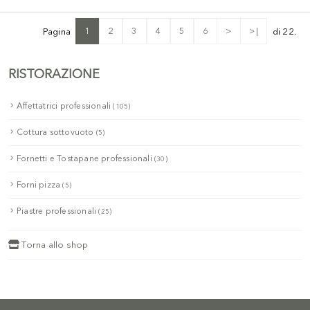
1
2
3
4
5
6
>
>|
Pagina
di 22.
RISTORAZIONE
Affettatrici professionali
(105)
Cottura sottovuoto
(5)
Fornetti e Tostapane professionali
(30)
Forni pizza
(5)
Piastre professionali
(25)
Torna allo shop