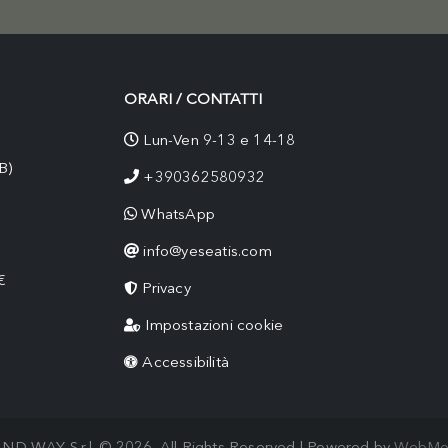
ORARI / CONTATTI
Lun-Ven 9-13 e 14-18
B)
+390362580932
WhatsApp
info@yeseatis.com
€
Privacy
Impostazioni cookie
Accessibilità
ND WAY S.r.l. © 2026. All Rights Reserved | Powered by
WebMo