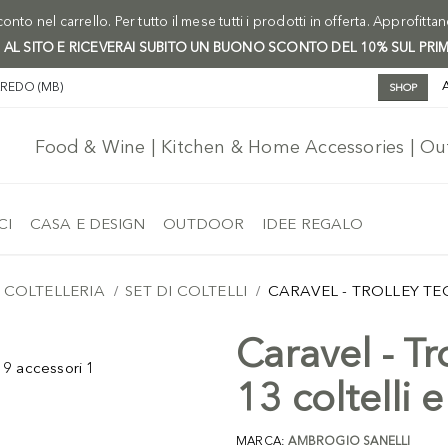
onto nel carrello. Per tutto il mese tutti i prodotti in offerta. Approfitta
I AL SITO E RICEVERAI SUBITO UN BUONO SCONTO DEL 10% SUL PRI
AREDO (MB)
SHOP
Food & Wine | Kitchen & Home Accessories | O
CI
CASA E DESIGN
OUTDOOR
IDEE REGALO
COLTELLERIA
SET DI COLTELLI
CARAVEL - TROLLEY TE
Caravel - T
13 coltelli 
MARCA:
AMBROGIO SANELLI