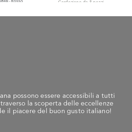
ltelli - Rosso
Coltelli - 
 479,00
€ 309,
-
SET DI COLTELLI
VICTORINOX
Coltello Swiss Classic
Ondulato da
bistecca/pizza 12 cm -
Colori Assortiti -
Confezione da 8 pezzi
€ 71,90
ana possono essere accessibili a tutti
traverso la scoperta delle eccellenze
ide il piacere del buon gusto italiano!