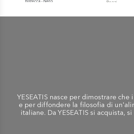
Bistecca - Nero
€ 65,50
-
SET DI COLTELLI
VICTORINOX
Spelucchino 8 cm - Colori
Assortiti Giallo,
Arancione, Rosa, Verde -
Confezione Speciale da 4
Pezzi
€ 22,90
YESEATIS nasce per dimostrare che i m
e per diffondere la filosofia di un'
italiane. Da YESEATIS si acquista, si 