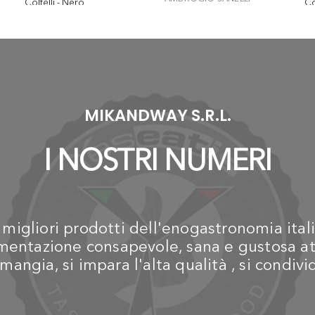
Coltelli - Nero
Co
Maitre - Scatola regalo
€ 339,00
€
arrosto (2 coltelli)
€ 109,90
MIKANDWAY S.R.L.
I NOSTRI NUMERI
igliori prodotti dell'enogastronomia itali
alimentazione consapevole, sana e gustosa at
mangia, si impara l'alta qualità , si condiv