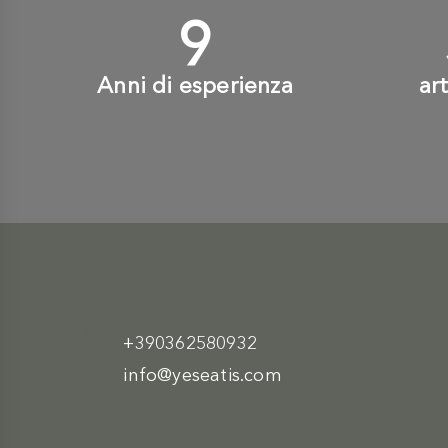
10
+
Anni di esperienza
ar
+390362580932
info@yeseatis.com