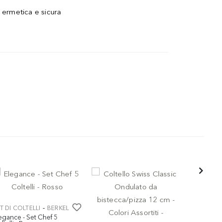
 ermetica e sicura
-
T DI COLTELLI
BERKEL
SET DI COL
egance - Set Chef 5
Elegance -