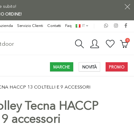
ne subito!
MO ORDINE!
Azienda
Servizio Clienti
Contatti
Faq
IT
0
utdoor
MARCHE
NOVITÀ
PROMO
CNA HACCP 13 COLTELLI E 9 ACCESSORI
rolley Tecna HACCP
e 9 accessori