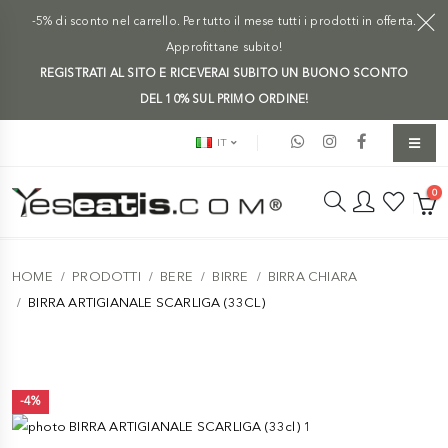
-5% di sconto nel carrello. Per tutto il mese tutti i prodotti in offerta.
Approfittane subito!
REGISTRATI AL SITO E RICEVERAI SUBITO UN BUONO SCONTO
DEL 10% SUL PRIMO ORDINE!
IT
0
HOME
PRODOTTI
BERE
BIRRE
BIRRA CHIARA
BIRRA ARTIGIANALE SCARLIGA (33CL)
-4%