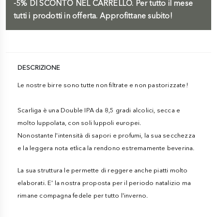
-5%
DI SCONTO NEL CARRELLO.
Per tutto il mese
tutti i prodotti in offerta. Approfittane subito!
DESCRIZIONE
Le nostre birre sono tutte non filtrate e non pastorizzate!
Scarliga è una Double IPA da 8,5 gradi alcolici, secca e
molto luppolata, con soli luppoli europei.
Nonostante l'intensità di sapori e profumi, la sua secchezza
e la leggera nota etlica la rendono estremamente beverina.
La sua struttura le permette di reggere anche piatti molto
elaborati. E' la nostra proposta per il periodo natalizio ma
rimane compagna fedele per tutto l'inverno.