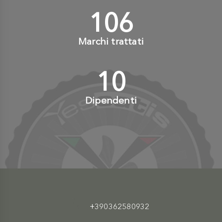
110
+
Marchi trattati
10
+
Dipendenti
+390362580932