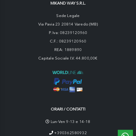
MIKAND WAY S.R.L.
Sede Legale
Via Pavia 23 20814 Varedo (MB)
P. Iva: 08239120960
C.F.: 08239120960
REA: 1889890
Capitale Sociale I.V. 44.800,00€
ORARI / CONTATTI
Lun-Ven 9-13 e 14-18
+390362580932