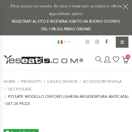
-5% di sconto nel carrello. Per tutto il mese tutti i prodotti in offerta.
Approfittane subito!
REGISTRATI AL SITO E RICEVERAI SUBITO UN BUONO SCONTO
DEL 10% SUL PRIMO ORDINE!
IT
0
HOME
PRODOTTI
CASA E DESIGN
ACCESSORI TAVOLA
SET POSATE
POSATE MODELLO OXFORD (GHIERA ARGENTATURA ANTICATA)
- SET 24 PEZZI