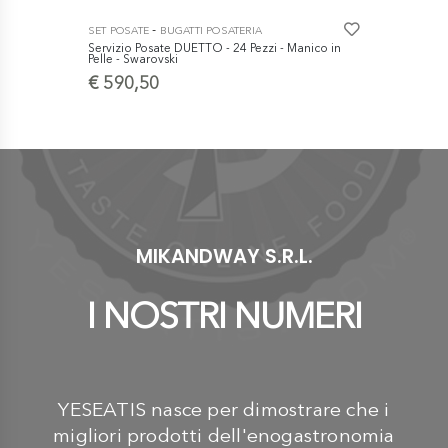
-
SET POSATE
BUGATTI POSATERIA
SET POSATE
Servizio Posate DUETTO - 24 Pezzi - Manico in
casa posate
Pelle - Swarovski
pezzi
€ 590,50
€ 648,2
MIKANDWAY S.R.L.
I NOSTRI NUMERI
YESEATIS nasce per dimostrare che i
migliori prodotti dell'enogastronomia