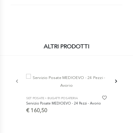
ALTRI PRODOTTI
-
SET POSATE
BUGATTI POSATERIA
SET POSATE
Servizio Posate MEDIOEVO - 24 Pezzi - Avorio
Servizio Pos
Pelle - Swar
€ 160,50
€ 590,5