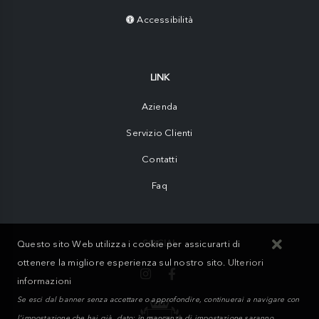
Accessibilità
LINK
Azienda
Servizio Clienti
Contatti
Faq
SOCIAL
Questo sito Web utilizza i cookie per assicurarti di
ottenere la migliore esperienza sul nostro sito.
Ulteriori
informazioni
Se esci dal banner senza accettare o approfondire, continuerai a navigare con
l'impostazione che hai già dato; in mancanza di impostazione saranno