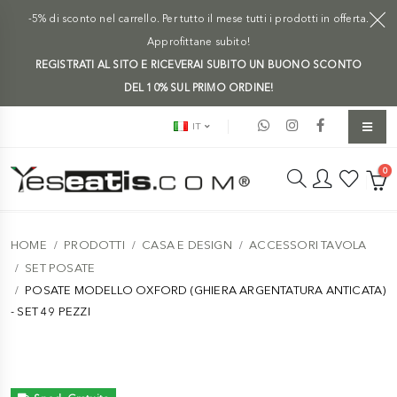
-5% di sconto nel carrello. Per tutto il mese tutti i prodotti in offerta.
Approfittane subito!
REGISTRATI AL SITO E RICEVERAI SUBITO UN BUONO SCONTO
DEL 10% SUL PRIMO ORDINE!
IT
0
HOME
PRODOTTI
CASA E DESIGN
ACCESSORI TAVOLA
SET POSATE
POSATE MODELLO OXFORD (GHIERA ARGENTATURA ANTICATA)
- SET 49 PEZZI