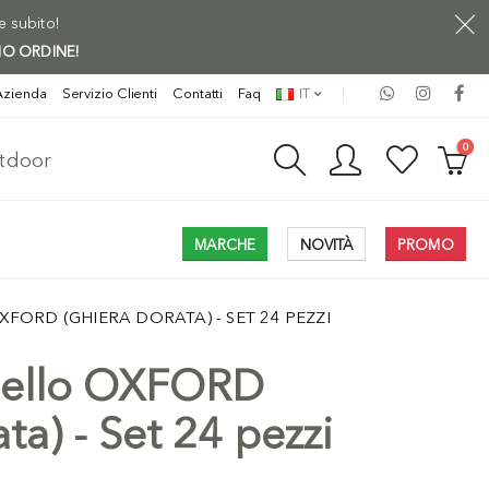
ne subito!
MO ORDINE!
Azienda
Servizio Clienti
Contatti
Faq
IT
0
utdoor
MARCHE
NOVITÀ
PROMO
ORD (GHIERA DORATA) - SET 24 PEZZI
dello OXFORD
ta) - Set 24 pezzi