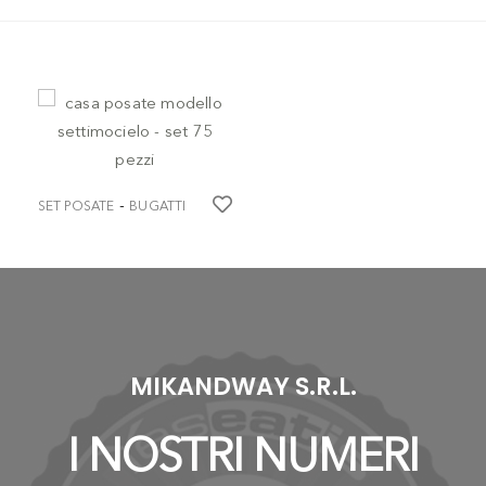
-
SET POSATE
BUGATTI
POSATERIA
casa posate modello
settimocielo - set 75 pezzi
€ 648,20
MIKANDWAY S.R.L.
I NOSTRI NUMERI