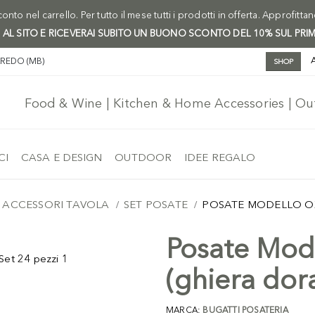
onto nel carrello. Per tutto il mese tutti i prodotti in offerta. Approfitta
I AL SITO E RICEVERAI SUBITO UN BUONO SCONTO DEL 10% SUL PRI
AREDO (MB)
SHOP
Food & Wine | Kitchen & Home Accessories | O
CI
CASA E DESIGN
OUTDOOR
IDEE REGALO
ACCESSORI TAVOLA
SET POSATE
POSATE MODELLO OXF
Posate Mo
(ghiera dora
MARCA:
BUGATTI POSATERIA