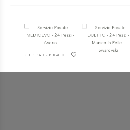
-
SET POSATE
BUGATTI
-
POSATERIA
SET POSATE
BUGATTI
Servizio Posate
POSATERIA
MEDIOEVO - 24 Pezzi -
Avorio
Servizio Posate DUETTO -
24 Pezzi - Manico in Pelle -
€ 160,50
Swarovski
€ 590,50