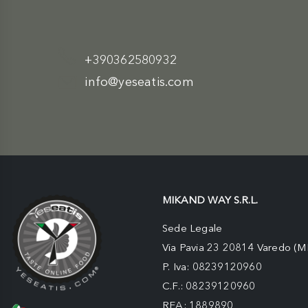
+390362580932
info@yeseatis.com
MIKAND WAY S.R.L.
Sede Legale
Via Pavia 23 20814 Varedo (M
P. Iva: 08239120960
C.F.: 08239120960
REA: 1889890