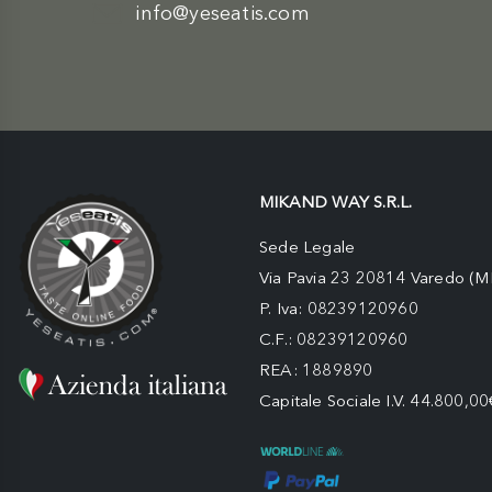
info@yeseatis.com
MIKAND WAY S.R.L.
Sede Legale
Via Pavia 23 20814 Varedo (M
P. Iva: 08239120960
C.F.: 08239120960
REA: 1889890
Capitale Sociale I.V. 44.800,00