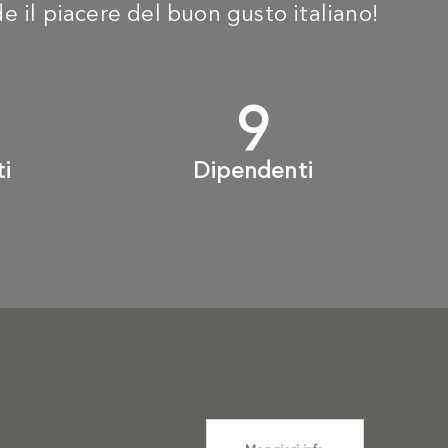
ide il piacere del buon gusto italiano!
+
10
+
ti
Dipendenti