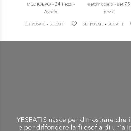
-
-
SET POSATE
BUGATTI
SET POSATE
BUGATTI
POSATERIA
POSATERIA
Servizio Posate
casa posate modello
MEDIOEVO - 24 Pezzi -
settimocielo - set 75 pezzi
Avorio
€ 648,20
€ 160,50
YESEATIS nasce per dimostrare che i m
e per diffondere la filosofia di un'