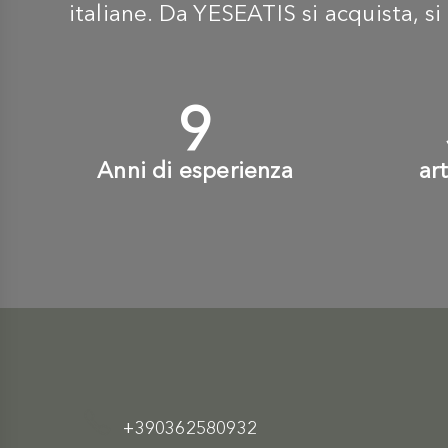
italiane. Da YESEATIS si acquista, si 
10
+
Anni di esperienza
ar
+390362580932