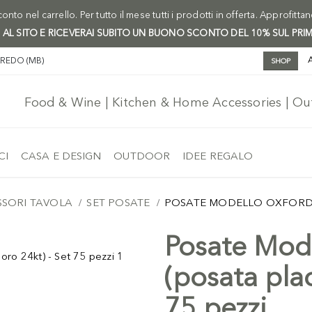
onto nel carrello. Per tutto il mese tutti i prodotti in offerta. Approfitta
I AL SITO E RICEVERAI SUBITO UN BUONO SCONTO DEL 10% SUL PRI
AREDO (MB)
SHOP
Food & Wine | Kitchen & Home Accessories | O
CI
CASA E DESIGN
OUTDOOR
IDEE REGALO
SORI TAVOLA
SET POSATE
POSATE MODELLO OXFORD (
Posate Mo
(posata plac
75 pezzi