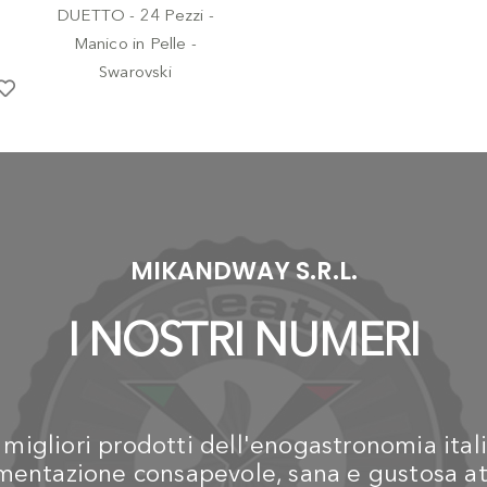
-
SET POSATE
BUGATTI
POSATERIA
Servizio Posate DUETTO -
24 Pezzi - Manico in Pelle -
Swarovski
€ 590,50
MIKANDWAY S.R.L.
I NOSTRI NUMERI
igliori prodotti dell'enogastronomia itali
alimentazione consapevole, sana e gustosa at