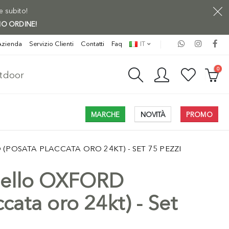
ne subito!
MO ORDINE!
Azienda
Servizio Clienti
Contatti
Faq
IT
0
utdoor
MARCHE
NOVITÀ
PROMO
POSATA PLACCATA ORO 24KT) - SET 75 PEZZI
dello OXFORD
cata oro 24kt) - Set