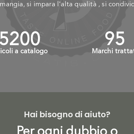
mangia, si impara l'alta qualità , si condiv
6000
+
110
ticoli a catalogo
Marchi tratta
Hai bisogno di aiuto?
Per ogni dubbio o