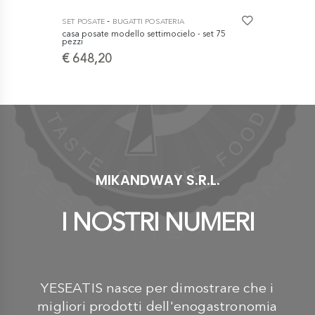
-
SET POSATE
BUGATTI POSATERIA
SET POSATE
casa posate modello settimocielo - set 75
Servizio Pos
pezzi
Pelle - Swar
€ 648,20
€ 590,5
MIKANDWAY S.R.L.
I NOSTRI NUMERI
YESEATIS nasce per dimostrare che i
migliori prodotti dell'enogastronomia