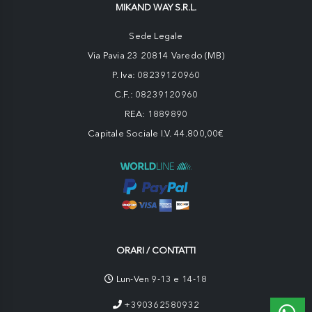
MIKAND WAY S.R.L.
Sede Legale
Via Pavia 23 20814 Varedo (MB)
P. Iva: 08239120960
C.F.: 08239120960
REA: 1889890
Capitale Sociale I.V. 44.800,00€
ORARI / CONTATTI
Lun-Ven 9-13 e 14-18
+390362580932