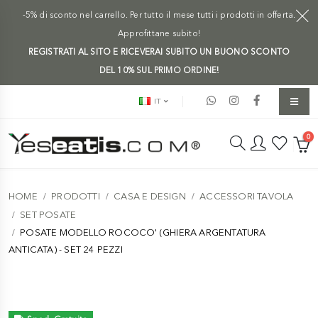
-5% di sconto nel carrello. Per tutto il mese tutti i prodotti in offerta.
Approfittane subito!
REGISTRATI AL SITO E RICEVERAI SUBITO UN BUONO SCONTO
DEL 10% SUL PRIMO ORDINE!
IT
0
HOME
PRODOTTI
CASA E DESIGN
ACCESSORI TAVOLA
SET POSATE
POSATE MODELLO ROCOCO' (GHIERA ARGENTATURA
ANTICATA) - SET 24 PEZZI