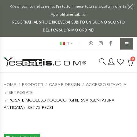
-5% di sconto nel carrello. Per tutto il mese tutti i prodotti in offerta.
Approfittane subito!
REGISTRATI AL SITO E RICEVERAI SUBITO UN BUONO SCONTO
DEL 10% SUL PRIMO ORDINE!
IT
0
HOME
PRODOTTI
CASA E DESIGN
ACCESSORI TAVOLA
SET POSATE
POSATE MODELLO ROCOCO' (GHIERA ARGENTATURA
ANTICATA) - SET 75 PEZZI