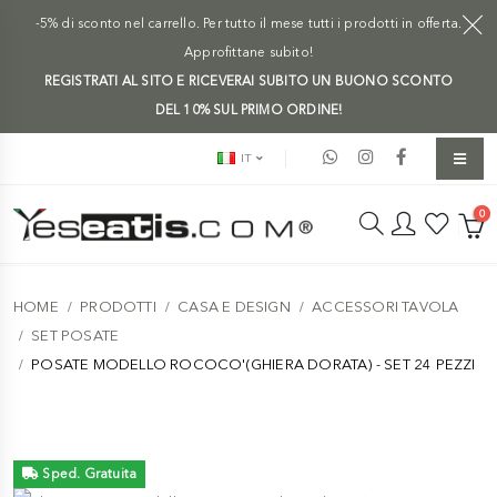
-5% di sconto nel carrello. Per tutto il mese tutti i prodotti in offerta.
Approfittane subito!
REGISTRATI AL SITO E RICEVERAI SUBITO UN BUONO SCONTO
DEL 10% SUL PRIMO ORDINE!
IT
0
HOME
PRODOTTI
CASA E DESIGN
ACCESSORI TAVOLA
SET POSATE
POSATE MODELLO ROCOCO'(GHIERA DORATA) - SET 24 PEZZI
Sped. Gratuita