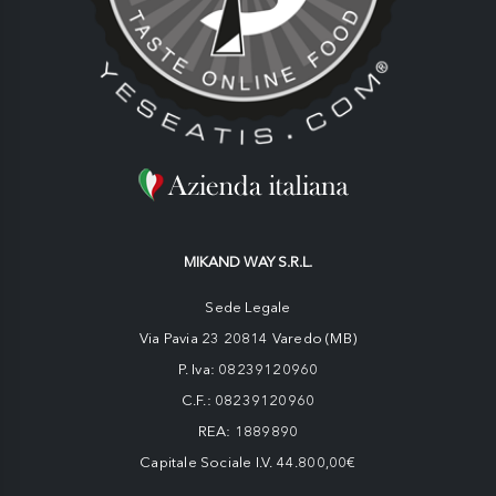
MIKAND WAY S.R.L.
Sede Legale
Via Pavia 23 20814 Varedo (MB)
P. Iva: 08239120960
C.F.: 08239120960
REA: 1889890
Capitale Sociale I.V. 44.800,00€