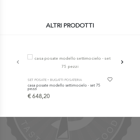
ALTRI PRODOTTI
-
SET POSATE
BUGATTI POSATERIA
SET POSATE
casa posate modello settimocielo - set 75
Servizio Po
pezzi
€ 160,5
€ 648,20