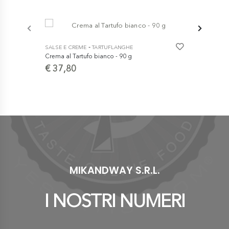
-
SALSE E CREME
TARTUFLANGHE
SALSE E CR
Crema al Tartufo bianco - 90 g
carciofella -
€ 37,80
€ 5,90
MIKANDWAY S.R.L.
I NOSTRI NUMERI