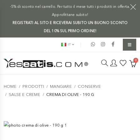
-5% di sconto nel carrello. Per tutto il mese tutti i prodotti in offerta.
Approfittane subito!
REGISTRATI AL SITO E RICEVERAI SUBITO UN BUONO SCONTO
DEL 10% SUL PRIMO ORDINE!
IT
0
HOME
PRODOTTI
MANGIARE
CONSERVE
SALSE E CREME
CREMA DI OLIVE - 190 G