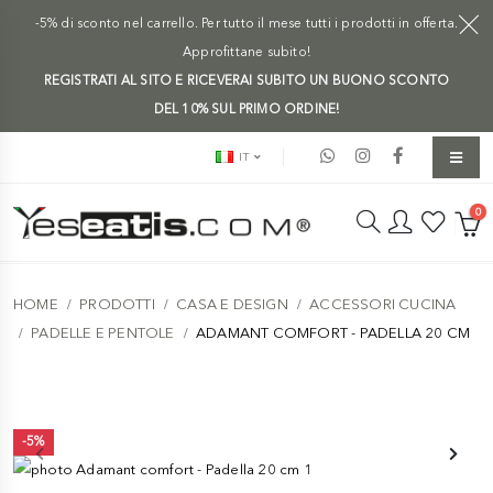
-5% di sconto nel carrello. Per tutto il mese tutti i prodotti in offerta.
Approfittane subito!
REGISTRATI AL SITO E RICEVERAI SUBITO UN BUONO SCONTO
DEL 10% SUL PRIMO ORDINE!
IT
0
HOME
PRODOTTI
CASA E DESIGN
ACCESSORI CUCINA
PADELLE E PENTOLE
ADAMANT COMFORT - PADELLA 20 CM
-5%