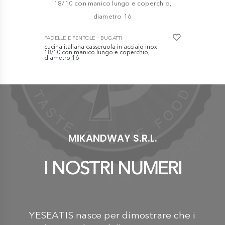
PADELLE E P
Original Pro
-
PADELLE E PENTOLE
BUGATTI
a vapore 2
cucina italiana casseruola in acciaio inox
€
€ 99,99
18/10 con manico lungo e coperchio,
diametro 16
€ 59,00
MIKANDWAY S.R.L.
I NOSTRI NUMERI
YESEATIS nasce per dimostrare che i