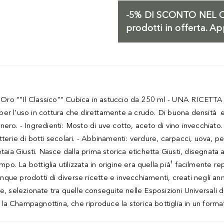
-5%
DI SCONTO NEL C
prodotti in offerta. Ap
ro ""Il Classico"" Cubica in astuccio da 250 ml - UNA RICETTA AN
a per l'uso in cottura che direttamente a crudo. Di buona densità e
e nero. - Ingredienti: Mosto di uve cotto, aceto di vino invecchiat
tterie di botti secolari. - Abbinamenti: verdure, carpacci, uov
aia Giusti. Nasce dalla prima storica etichetta Giusti, disegnata a
mpo. La bottiglia utilizzata in origine era quella pià¹ facilmente 
e prodotti di diverse ricette e invecchiamenti, creati negli anni 
e, selezionate tra quelle conseguite nelle Esposizioni Universali
e la Champagnottina, che riproduce la storica bottiglia in un format