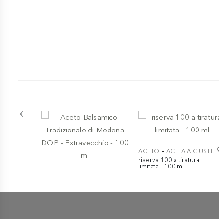
-
ACETO
ACETAIA GIUSTI
riserva 100 a tiratura
limitata - 100 ml
-
€ 595,00
ACETO
ACETAIA GIUSTI
Aceto Balsamico
Tradizionale di Modena
DOP - Extravecchio - 100
ml
€ 129,00