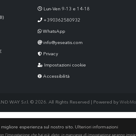
Lun-Ven 9-13 e 14-18
B)
+390362580932
WhatsApp
info@yeseatis.com
€
Privacy
Impostazioni cookie
Accessibilità
ND WAY S.r.l. © 2026. All Rights Reserved | Powered by
WebMo
a migliore esperienza sul nostro sito.
Ulteriori informazioni
on l'impostazione che hai già dato; in mancanza di impostazione saranno impiega