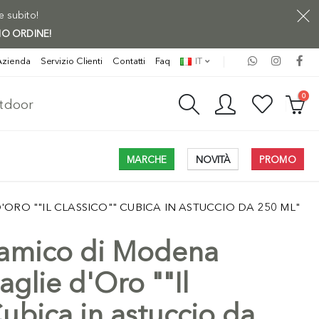
ne subito!
MO ORDINE!
Azienda
Servizio Clienti
Contatti
Faq
IT
0
utdoor
MARCHE
NOVITÀ
PROMO
ORO ""IL CLASSICO"" CUBICA IN ASTUCCIO DA 250 ML"
samico di Modena
glie d'Oro ""Il
Cubica in astuccio da