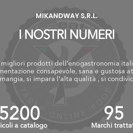
in astuccio da100ml
€ 10,00
MIKANDWAY S.R.L.
I NOSTRI NUMERI
igliori prodotti dell'enogastronomia itali
alimentazione consapevole, sana e gustosa at
mangia, si impara l'alta qualità , si condiv
6000
+
110
ticoli a catalogo
Marchi tratta