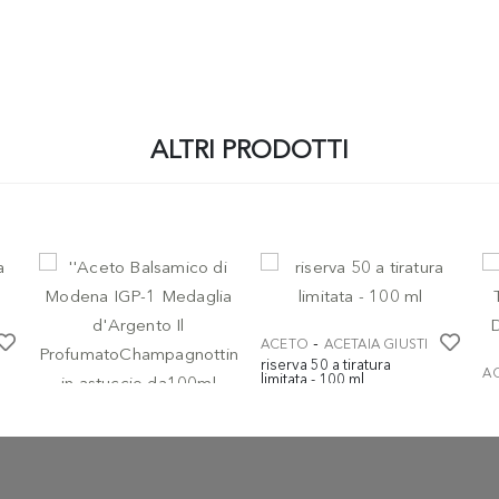
ALTRI PRODOTTI
-
ACETO
ACETAIA GIUSTI
riserva 50 a tiratura
A
limitata - 100 ml
Ac
€ 395,00
Tr
DO
-
ACETO
ACETAIA GIUSTI
€
''Aceto Balsamico di
Modena IGP-1 Medaglia
d'Argento Il
ProfumatoChampagnottina