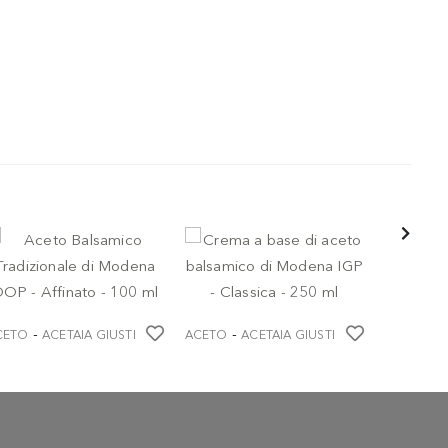
-
-
CETO
ACETAIA GIUSTI
ACETO
ACETAIA GIUSTI
eto Balsamico
Crema a base di aceto
adizionale di Modena
balsamico di Modena IGP
P - Affinato - 100 ml
- Classica - 250 ml
 85,00
€ 7,30