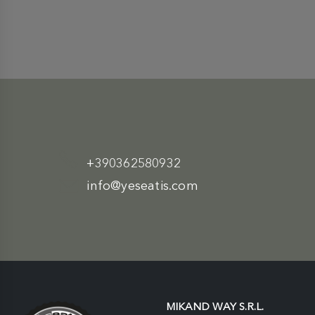
+390362580932
info@yeseatis.com
MIKAND WAY S.R.L.