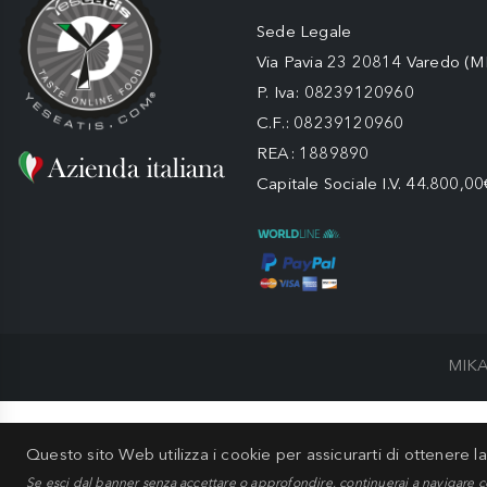
Sede Legale
Via Pavia 23 20814 Varedo (M
P. Iva: 08239120960
C.F.: 08239120960
REA: 1889890
Capitale Sociale I.V. 44.800,00
MIKA
Questo sito Web utilizza i cookie per assicurarti di ottenere l
Se esci dal banner senza accettare o approfondire, continuerai a navigare c