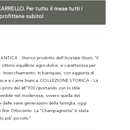
ARRELLO.
Per tutto il mese tutti i
profittane subito!
TICA - Storico prodotto dell'Acetaia Giusti, “il
 ottimo equilibrio agro-dolce, si caratterizza per
o. - Invecchiamento: In barriques, con aggiunta di
a, pesce e carne bianca. COLLEZIONE STORICA - La
i primi del â€˜900 riportando con lo stile
reperibile nel modenese, ovvero quella del
dalle varie generazioni della famiglia, oggi
 di fine Ottocento. La “Champagnotta” è stata
o pià¹ piccolo."