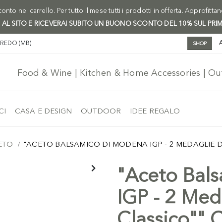
onto nel carrello. Per tutto il mese tutti i prodotti in offerta. Approfitta
I AL SITO E RICEVERAI SUBITO UN BUONO SCONTO DEL 10% SUL PRI
AREDO (MB)
SHOP
Food & Wine | Kitchen & Home Accessories | O
CI
CASA E DESIGN
OUTDOOR
IDEE REGALO
ETO
"ACETO BALSAMICO DI MODENA IGP - 2 MEDAGLIE D'
"Aceto Bal
IGP - 2 Meda
Classico"" 