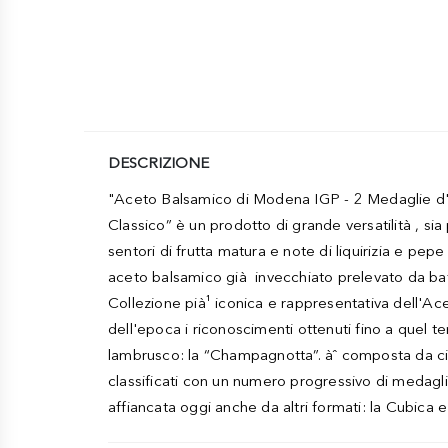
DESCRIZIONE
"Aceto Balsamico di Modena IGP - 2 Medaglie d'O
Classico” è un prodotto di grande versatilità , si
sentori di frutta matura e note di liquirizia e pep
aceto balsamico già invecchiato prelevato da ba
Collezione pià¹ iconica e rappresentativa dell'Acet
dell'epoca i riconoscimenti ottenuti fino a quel te
lambrusco: la “Champagnotta”. àˆ composta da cinqu
classificati con un numero progressivo di medagli
affiancata oggi anche da altri formati: la Cubica 