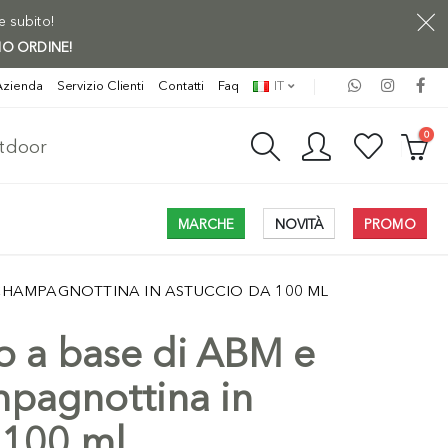
ne subito!
MO ORDINE!
Azienda
Servizio Clienti
Contatti
Faq
IT
0
utdoor
MARCHE
NOVITÀ
PROMO
 CHAMPAGNOTTINA IN ASTUCCIO DA 100 ML
 a base di ABM e
mpagnottina in
 100 ml