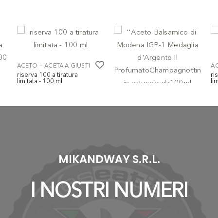
-
ACETO
ACETAIA GIUSTI
A
riserva 100 a tiratura
ri
limitata - 100 ml
li
€ 595,00
€
-
ACETO
ACETAIA GIUSTI
''Aceto Balsamico di
Modena IGP-1 Medaglia
d'Argento Il
ProfumatoChampagnottina
in astuccio da100ml
€ 10,00
MIKANDWAY S.R.L.
I NOSTRI NUMERI