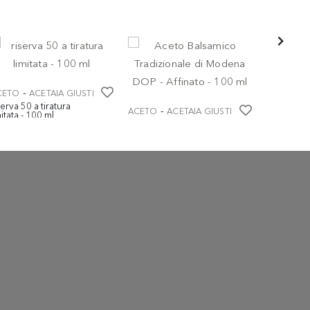
-
CETO
ACETAIA GIUSTI
serva 50 a tiratura
-
ACETO
ACETAIA GIUSTI
mitata - 100 ml
Aceto Balsamico
 395,00
Tradizionale di Modena
DOP - Affinato - 100 ml
€ 85,00