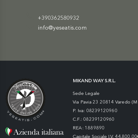
+390362580932
info@yeseatis.com
MIKAND WAY S.R.L.
Sede Legale
Via Pavia 23 20814 Varedo (M
P. Iva: 08239120960
C.F.: 08239120960
REA: 1889890
Capitale Sociale I.V. 44.800,00