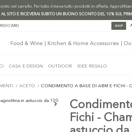
onto nel carrello. Per tutto il mese tutti i prodotti in offerta. Approfitta
I AL SITO E RICEVERAI SUBITO UN BUONO SCONTO DEL 10% SUL PRI
AREDO (MB)
SHOP
Food & Wine | Kitchen & Home Accessories | O
CI
CASA E DESIGN
OUTDOOR
IDEE REGALO
MENTI
ACETO
CONDIMENTO A BASE DI ABM E FICHI -
Condimento
Fichi - Cha
astuccio da