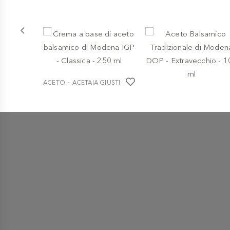
-
ACETO
ACETAIA GIUSTI
Crema a base di aceto
-
ACETO
ACETAIA GIUSTI
balsamico di Modena IGP
- Classica - 250 ml
Aceto Balsamico
Tradizionale di Modena
€ 7,30
DOP - Extravecchio - 100
ml
€ 129,00