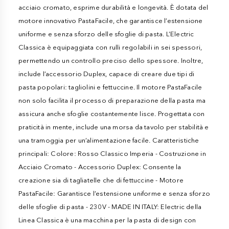
acciaio cromato, esprime durabilità e longevità. È dotata del
motore innovativo PastaFacile, che garantisce l’estensione
uniforme e senza sforzo delle sfoglie di pasta. L’Electric
Classica è equipaggiata con rulli regolabili in sei spessori,
permettendo un controllo preciso dello spessore. Inoltre,
include l’accessorio Duplex, capace di creare due tipi di
pasta popolari: tagliolini e fettuccine. Il motore PastaFacile
non solo facilita il processo di preparazione della pasta ma
assicura anche sfoglie costantemente lisce. Progettata con
praticità in mente, include una morsa da tavolo per stabilità e
una tramoggia per un’alimentazione facile. Caratteristiche
principali: Colore: Rosso Classico Imperia - Costruzione in
Acciaio Cromato - Accessorio Duplex: Consente la
creazione sia di tagliatelle che di fettuccine - Motore
PastaFacile: Garantisce l’estensione uniforme e senza sforzo
delle sfoglie di pasta - 230V - MADE IN ITALY: Electric della
Linea Classica è una macchina per la pasta di design con