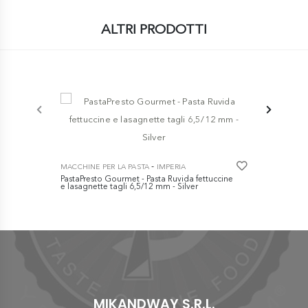
ALTRI PRODOTTI
MACCHINE PE
nuova titani
€ 62,00
-
MACCHINE PER LA PASTA
IMPERIA
PastaPresto Gourmet - Pasta Ruvida fettuccine
e lasagnette tagli 6,5/12 mm - Silver
€ 289,00
MIKANDWAY S.R.L.