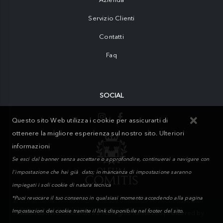
Servizio Clienti
Contatti
Faq
SOCIAL
Questo sito Web utilizza i cookie per assicurarti di
ottenere la migliore esperienza sul nostro sito.
Ulteriori
informazioni
Se esci dal banner senza accettare o approfondire, continuerai a navigare con
l'impostazione che hai già dato; in mancanza di impostazione saranno
impiegati i soli cookie di natura tecnica
*Puoi revocare il tuo consenso in qualsiasi momento accedendo alla pagina
Impostazioni dei cookie tramite il link disponibile nel footer del sito.
MIKAND WAY S.r.l. © 2026. All Rights Reserved | Powered by