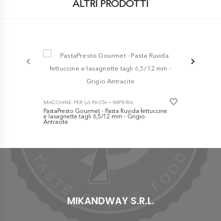
ALTRI PRODOTTI
-
MACCHINE PER LA PASTA
IMPERIA
MACCHINE PE
PastaPresto Gourmet - Pasta Ruvida fettuccine
PastaPresto 
e lasagnette tagli 6,5/12 mm - Grigio
e lasagnette
Antracite
€ 289,0
€ 289,00
MIKANDWAY S.R.L.