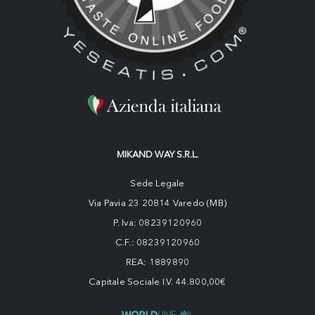
MIKAND WAY S.R.L.
Sede Legale
Via Pavia 23 20814 Varedo (MB)
P. Iva: 08239120960
C.F.: 08239120960
REA: 1889890
Capitale Sociale I.V. 44.800,00€