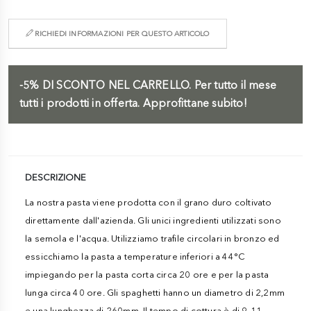
RICHIEDI INFORMAZIONI PER QUESTO ARTICOLO
-5%
DI SCONTO NEL CARRELLO.
Per tutto il mese
tutti i prodotti in offerta. Approfittane subito!
DESCRIZIONE
La nostra pasta viene prodotta con il grano duro coltivato
direttamente dall'azienda. Gli unici ingredienti utilizzati sono
la semola e l'acqua. Utilizziamo trafile circolari in bronzo ed
essicchiamo la pasta a temperature inferiori a 44°C
impiegando per la pasta corta circa 20 ore e per la pasta
lunga circa 40 ore. Gli spaghetti hanno un diametro di 2,2mm
e una lunghezza di 260mm. Il tempo di cottura è di 9-11