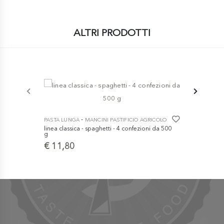
ALTRI PRODOTTI
-6%
-
PASTA LUNGA
MANCINI PASTIFICIO AGRICOLO
PASTA LUNG
linea classica - spaghetti - 4 confezioni da 500
confezioni s
g
confezioni 
€ 11,80
€
€ 42,60