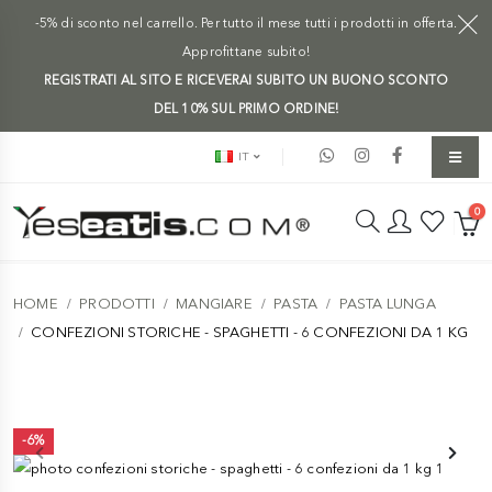
-5% di sconto nel carrello. Per tutto il mese tutti i prodotti in offerta.
Approfittane subito!
REGISTRATI AL SITO E RICEVERAI SUBITO UN BUONO SCONTO
DEL 10% SUL PRIMO ORDINE!
IT
0
HOME
PRODOTTI
MANGIARE
PASTA
PASTA LUNGA
CONFEZIONI STORICHE - SPAGHETTI - 6 CONFEZIONI DA 1 KG
-6%