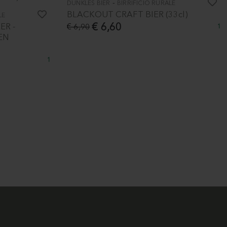
-
DUNKLES BIER
BIRRIFICIO RURALE
BLACKOUT CRAFT BIER (33cl)
LE
€ 6,60
ER -
€ 6,90
1
EN
1