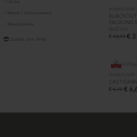
Liköre
DUNKLES BIER
Weine / Schaumweine
BLACKOUT 
PACKUNG M
Weinzubehör
(6x33cl)
€ 3
€ 38,90
Zurück zum Shop
-4%
DUNKLES BIER
CASTIGAMA
€ 6,
€ 6,90