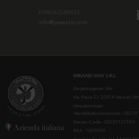
+390362580932
info@yeseatis.com
MIKAND WAY S.R.L.
Eingetragener Sitz
Via Pavia 23 20814 Varedo (M
Umsatzsteuer-
Identifikationsnummer: 0823
Steuer-Code: 08239120960
REA: 1889890