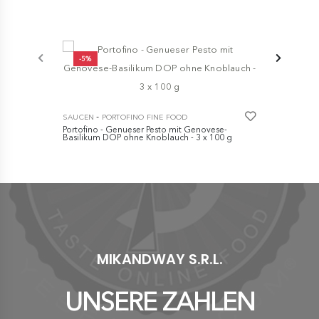
-5%
-5%
-
SAUCEN
PO
Portofino -
-
SAUCEN
PORTOFINO FINE FOOD
Basilikum D
Portofino - Genueser Pesto mit Genovese-
€
€ 13,90
Basilikum DOP ohne Knoblauch - 3 x 100 g
€ 14,20
€ 14,90
MIKANDWAY S.R.L.
UNSERE ZAHLEN