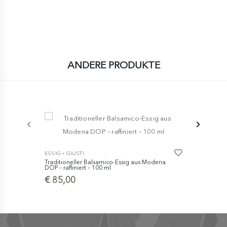
ANDERE PRODUKTE
-
-
ESSIG
GIUSTI
ESSIG
GIUS
Traditioneller Balsamico-Essig aus Modena
Traditionel
DOP – raffiniert – 100 ml
DOP – Extra
€ 85,00
€ 129,0