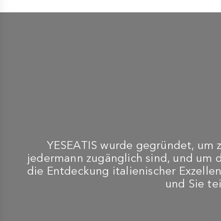
-
ESSIG
GIUSTI
''Balsamico-Essig aus
Modena g.g.A.-1
Silbermedaille Il
ProfumatoChampagnottin
im 100-ml-Karton
€ 10,00
YESEATIS wurde gegründet, um zu
jedermann zugänglich sind, und um 
die Entdeckung italienischer Exzellen
und Sie te