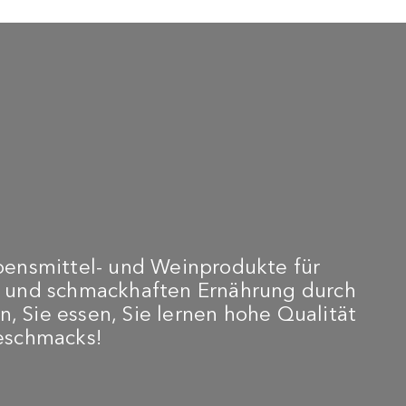
aditioneller Balsamico-
Creme auf Basis von
sig aus Modena DOP –
Balsamico-Essig aus
ffiniert – 100 ml
Modena g.g.A. - Classica -
250 ml
 85,00
€ 7,30
bensmittel- und Weinprodukte für
n und schmackhaften Ernährung durch
n, Sie essen, Sie lernen hohe Qualität
Geschmacks!