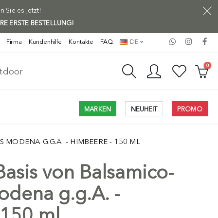
Sie es jetzt!
HRE ERSTE BESTELLUNG!
Firma
Kundenhilfe
Kontakte
FAQ
DE
0
utdoor
MARKEN
NEUHEIT
PROMO
 MODENA G.G.A. - HIMBEERE - 150 ML
asis von Balsamico-
odena g.g.A. -
 150 ml