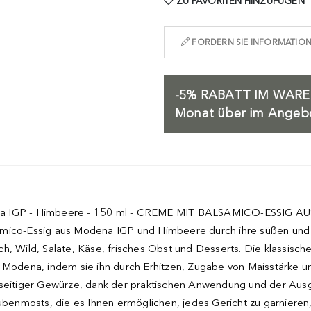
ZU FAVORITEN HINZUFÜGEN
FORDERN SIE INFORMATIONE
-5%
RABATT IM WARE
Monat über im Angebot
dena IGP - Himbeere - 150 ml - CREME MIT BALSAMICO-ESSIG 
amico-Essig aus Modena IGP und Himbeere durch ihre süßen und 
h, Wild, Salate, Käse, frisches Obst und Desserts. Die klassisc
odena, indem sie ihn durch Erhitzen, Zugabe von Maisstärke u
elseitiger Gewürze, dank der praktischen Anwendung und der A
enmosts, die es Ihnen ermöglichen, jedes Gericht zu garnieren