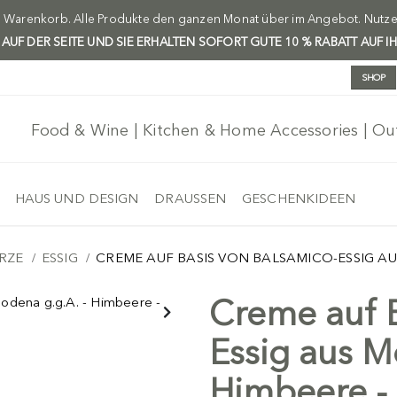
m Warenkorb. Alle Produkte den ganzen Monat über im Angebot. Nutzen 
H AUF DER SEITE UND SIE ERHALTEN SOFORT GUTE 10 % RABATT AUF I
SHOP
Food & Wine | Kitchen & Home Accessories | O
HAUS UND DESIGN
DRAUSSEN
GESCHENKIDEEN
RZE
ESSIG
CREME AUF BASIS VON BALSAMICO-ESSIG AUS
Creme auf B
Essig aus M
Himbeere -