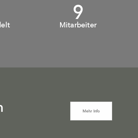
+
10
+
elt
Mitarbeiter
n
Mehr Info