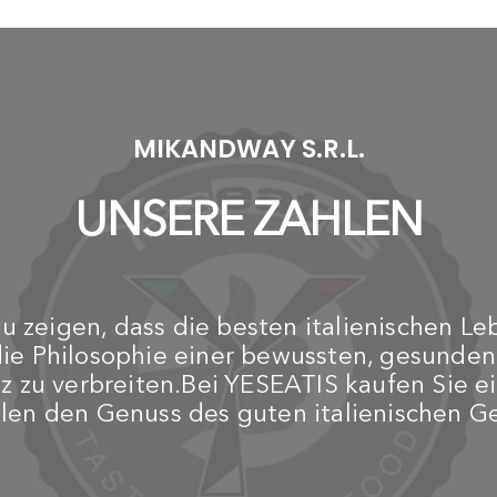
Traditioneller Balsamico-
Tr
Essig aus Modena DOP –
Es
Extra Old – 100 ml
ra
€ 129,00
€
a
MIKANDWAY S.R.L.
UNSERE ZAHLEN
 zeigen, dass die besten italienischen Le
die Philosophie einer bewussten, gesunde
z zu verbreiten.Bei YESEATIS kaufen Sie ei
ilen den Genuss des guten italienischen 