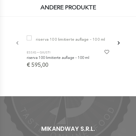
ANDERE PRODUKTE
-
ESSIG
GIUSTI
riserva 100 limitierte auflage – 100 ml
€ 595,00
-
ESSIG
GIUS
''Balsamico
Silbermedai
im 100-ml-K
€ 10,00
MIKANDWAY S.R.L.