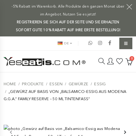
-5% Rabatt im Warenkorb. Alle Produkte den ganzen Monat über
im Angebot. Nutzen Sie es jetzt!
REGISTRIEREN SIE SICH AUF DER SEITE UND SIE ERHALTEN
SOFORT GUTE 10 % RABATT AUF IHRE ERSTE BESTELLUNG!
DE
0
HOME
PRODUKTE
ESSEN
GEWÜRZE
ESSIG
„GEWÜRZ AUF BASIS VON „BALSAMICO-ESSIG AUS MODENA
G.G.A.“ FAMILY RESERVE – 50 ML TINTENFASS“