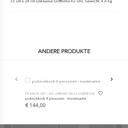
33 cm x 24 cm (inklusive Griffhöhe 42 cm). Gewicht: 4,4 kg
ANDERE PRODUKTE
-
PICKNICK-SET
LES JARDINS DE LA COMTESSE
PICKNICK-SE
picknickkorb 4 personen - montmartre
picknickkor
€ 144,00
€ 132,0