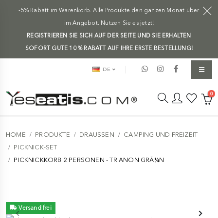
-5% Rabatt im Warenkorb. Alle Produkte den ganzen Monat über
im Angebot. Nutzen Sie es jetzt!
REGISTRIEREN SIE SICH AUF DER SEITE UND SIE ERHALTEN
SOFORT GUTE 10 % RABATT AUF IHRE ERSTE BESTELLUNG!
DE
0
HOME
PRODUKTE
DRAUSSEN
CAMPING UND FREIZEIT
PICKNICK-SET
PICKNICKKORB 2 PERSONEN - TRIANON GRÃ¼N
Versand frei