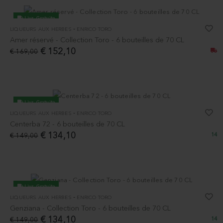
Livr. Gratuite
-
LIQUEURS AUX HERBES
ENRICO TORO
-10%
Amer réservé - Collection Toro - 6 bouteilles de 70 CL
€ 152,10
€ 169,00
Livr. Gratuite
-
LIQUEURS AUX HERBES
ENRICO TORO
-10%
Centerba 72 - 6 bouteilles de 70 CL
€ 134,10
€ 149,00
14
Livr. Gratuite
-
LIQUEURS AUX HERBES
ENRICO TORO
-10%
Genziana - Collection Toro - 6 bouteilles de 70 CL
€ 134,10
€ 149,00
14