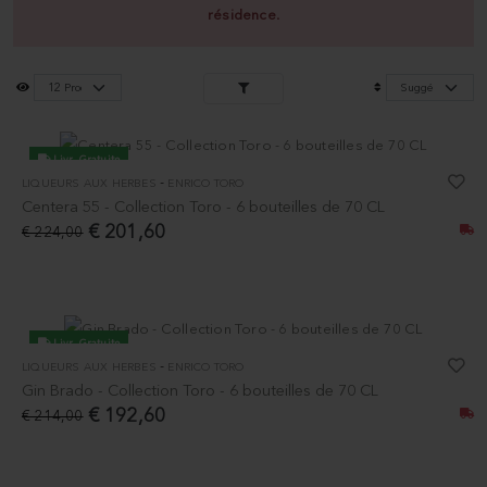
résidence.
Livr. Gratuite
-
LIQUEURS AUX HERBES
ENRICO TORO
-10%
Centera 55 - Collection Toro - 6 bouteilles de 70 CL
€ 201,60
€ 224,00
Livr. Gratuite
-
LIQUEURS AUX HERBES
ENRICO TORO
-10%
Gin Brado - Collection Toro - 6 bouteilles de 70 CL
€ 192,60
€ 214,00