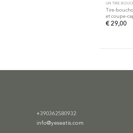
UN TIRE-BOU
Tire-boucho
et coupe-ca
€ 29,00
+390362580932
info@yeseatis.com