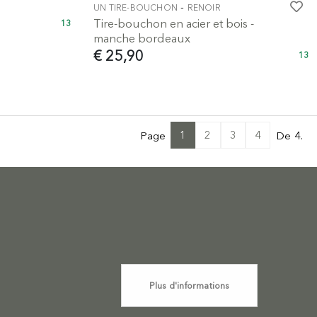
-
UN TIRE-BOUCHON
RENOIR
Tire-bouchon en acier et bois -
13
manche bordeaux
€ 25,90
13
1
2
3
4
Page
De 4.
Plus d'informations