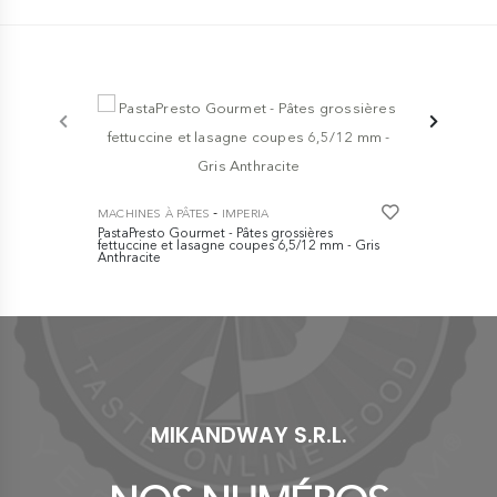
-
MACHINES À PÂTES
IMPERIA
MACHINES À
PastaPresto Gourmet - Pâtes grossières
Pastapresto
fettuccine et lasagne coupes 6,5/12 mm - Gris
nouveau mo
Anthracite
transparent
€ 289,00
€ 277,0
MIKANDWAY S.R.L.