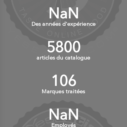
NaN
+
Des années d'expérience
6000
+
articles du catalogue
110
+
Marques traitées
NaN
+
Employés