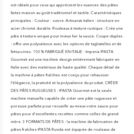
est idéale pour ceux qui apprécient les nuances des pâtes
faites maison au goût traditionnel et tactile. Caractéristiques
principales : Couleur : cuivre. Artisanat italien : structure en
acier chromé durable. Rouleaux à texture rustique : Crée une
pâte à texture unique pour mieux lier la sauce. Coupe-duplex
: offre une polyvalence avec les options de tagliatelles et de
fettuccines. 100 % FABRIQUÉ EN ITALIE : Imperia IPASTA
Gourmet est une machine design entièrement fabriquée en
Italie avec des matériaux de haute qualité. Chaque détail de
la machine à pâtes fraîches est conçu pour rehausser
l'élégance, la praticité et la polyvalence du produit. CRÉER
DES PÂTES RUGUEUSES : IPASTA Gourmet est la seule
machine manuelle capable de créer une pâte rugueuse et
poreuse parfaite pour recueillir au mieux votre sauce pour
pâtes pour d'excellentes recettes comme celles de grand-
mère. 3 FORMATS DE PÂTES : la machine de fabrication de
pâtes fraîches IPASTA Ruvida est équipée de rouleaux de