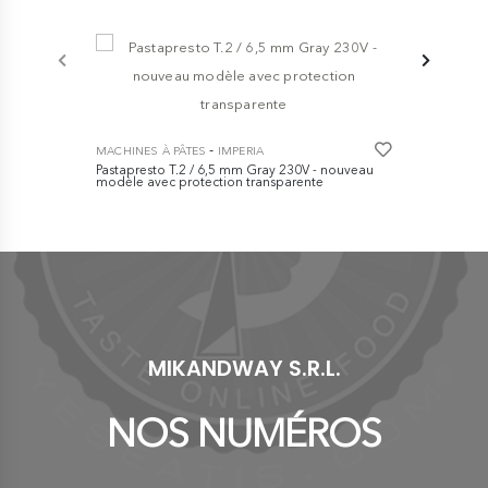
MACHINES À
nuova ipasta
€ 83,00
-
MACHINES À PÂTES
IMPERIA
Pastapresto T.2 / 6,5 mm Gray 230V - nouveau
modèle avec protection transparente
€ 245,00
MIKANDWAY S.R.L.
NOS NUMÉROS