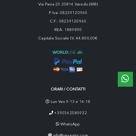
Via Pavia 23 20814 Varedo (MB)
P. Iva: 08239120960
C.F.: 08239120960
REA: 1889890
Capitale Sociale I.V. 44.800,00€
ORARI / CONTATTI
Lun-Ven 9-13 e 14-18
+390362580932
WhatsApp
info@yeseatis.com