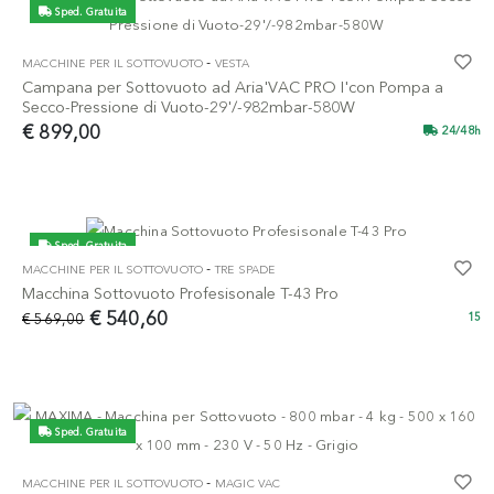
Sped. Gratuita
-
MACCHINE PER IL SOTTOVUOTO
VESTA
Campana per Sottovuoto ad Aria'VAC PRO I'con Pompa a
Secco-Pressione di Vuoto-29'/-982mbar-580W
€ 899,00
24/48h
Sped. Gratuita
-
MACCHINE PER IL SOTTOVUOTO
TRE SPADE
-5%
Macchina Sottovuoto Profesisonale T-43 Pro
€ 540,60
€ 569,00
15
Sped. Gratuita
-
MACCHINE PER IL SOTTOVUOTO
MAGIC VAC