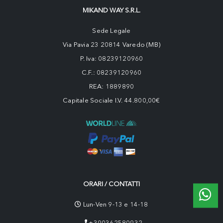
MIKAND WAY S.R.L.
Sede Legale
Via Pavia 23 20814 Varedo (MB)
P. Iva: 08239120960
C.F.: 08239120960
REA: 1889890
Capitale Sociale I.V. 44.800,00€
ORARI / CONTATTI
Lun-Ven 9-13 e 14-18
+390362580932