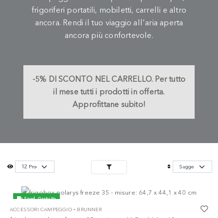
frigoriferi portatili, mobiletti, carrelli e altro
ancora. Rendi il tuo viaggio all'aria aperta
ancora più confortevole.
-5%
DI SCONTO NEL CARRELLO.
Per tutto
il mese tutti i prodotti in offerta.
Approfittane subito!
Sped. Gratuita
-
ACCESSORI CAMPEGGIO
BRUNNER