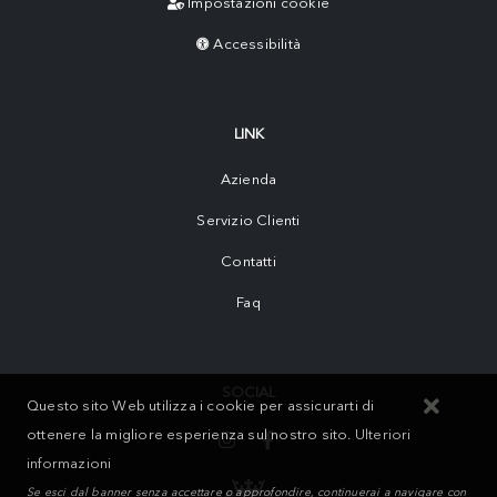
Impostazioni cookie
Accessibilità
LINK
Azienda
Servizio Clienti
Contatti
Faq
SOCIAL
Questo sito Web utilizza i cookie per assicurarti di
ottenere la migliore esperienza sul nostro sito.
Ulteriori
informazioni
Se esci dal banner senza accettare o approfondire, continuerai a navigare con