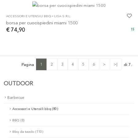
-
ACCESSORI E UTENSILI BBQ
LISA S.R.L.
borsa per cuocispiedini miami 1500
€ 74,90
15
1
2
3
4
5
6
>
>|
Pagina
di 7.
OUTDOOR
Barbecue
Accessori e Utensili bbq (80)
BBQ (8)
Bbq da tavolo (110)