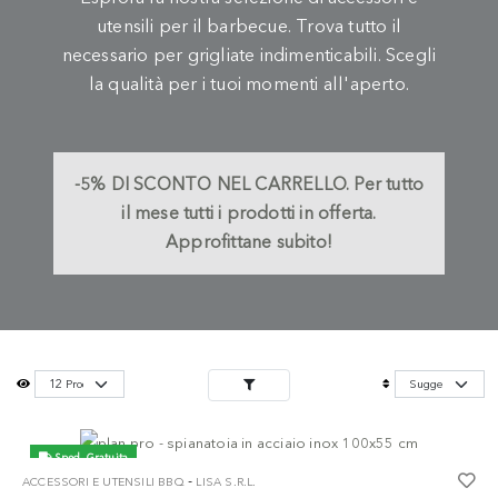
utensili per il barbecue. Trova tutto il
necessario per grigliate indimenticabili. Scegli
la qualità per i tuoi momenti all'aperto.
-5%
DI SCONTO NEL CARRELLO.
Per tutto
il mese tutti i prodotti in offerta.
Approfittane subito!
Sped. Gratuita
-
ACCESSORI E UTENSILI BBQ
LISA S.R.L.