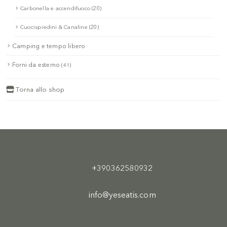
Carbonella e accendifuoco (20)
Cuocispiedini & Canaline (20)
Camping e tempo libero
Forni da esterno
(41)
Torna allo shop
+390362580932
info@yeseatis.com