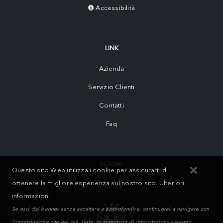
Accessibilità
LINK
Azienda
Servizio Clienti
Contatti
Faq
SOCIAL
Questo sito Web utilizza i cookie per assicurarti di
ottenere la migliore esperienza sul nostro sito.
Ulteriori
informazioni
Se esci dal banner senza accettare o approfondire, continuerai a navigare con
l'impostazione che hai già dato; in mancanza di impostazione saranno