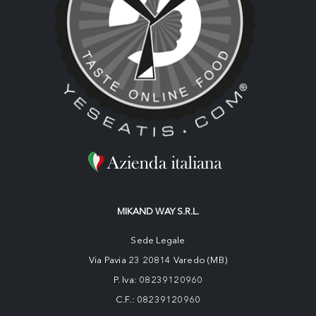
MIKAND WAY S.R.L.
Sede Legale
Via Pavia 23 20814 Varedo (MB)
P. Iva: 08239120960
C.F.: 08239120960