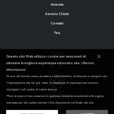
Azienda
Servizio Clienti
Contatti
Faq
SOCIAL
Questo sito Web utilizza i cookie per assicurarti di
ottenere la migliore esperienza sul nostro sito.
Ulteriori
informazioni
Se esci dal banner senza accettare o approfondire, continuerai a navigare con
l'impostazione che hai già dato; in mancanza di impostazione saranno
impiegati i soli cookie di natura tecnica
*Puoi revocare il tuo consenso in qualsiasi momento accedendo alla pagina
Impostazioni dei cookie tramite il link disponibile nel footer del sito.
MIKAND WAY S.r.l. © 2026. All Rights Reserved | Powered by