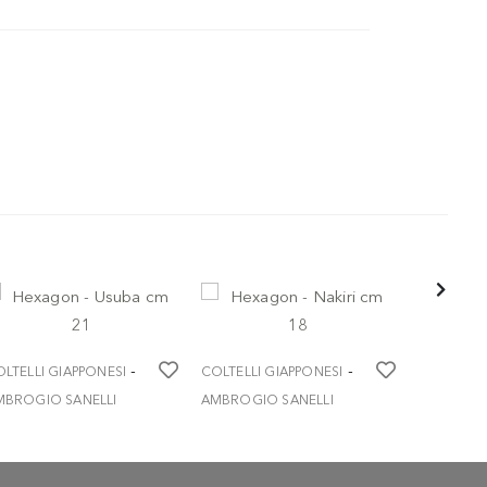
-
-
LTELLI GIAPPONESI
COLTELLI GIAPPONESI
COLTELLI 
MBROGIO SANELLI
AMBROGIO SANELLI
AMBROGIO
xagon - Usuba cm 21
Hexagon - Nakiri cm 18
Hexagon -
21
 78,90
€ 78,90
€ 65,9