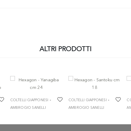
ALTRI PRODOTTI
-
-
COLTELLI GIAPPONESI
COLTELLI GIAPPONESI
CO
AMBROGIO SANELLI
AMBROGIO SANELLI
A
Hexagon - Yanagiba cm
Hexagon - Santoku cm 18
He
24
€ 76,90
€
€ 71,90