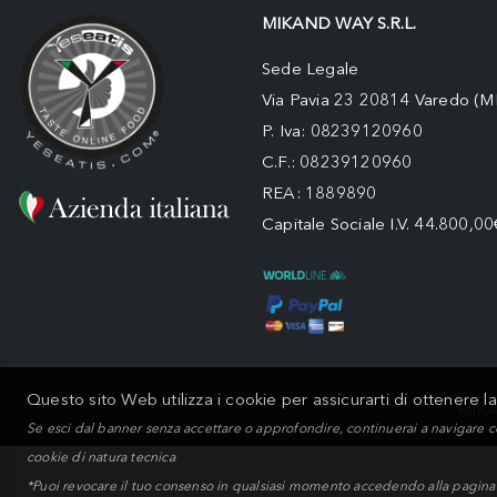
MIKAND WAY S.R.L.
Sede Legale
Via Pavia 23 20814 Varedo (M
P. Iva: 08239120960
C.F.: 08239120960
REA: 1889890
Capitale Sociale I.V. 44.800,00
Questo sito Web utilizza i cookie per assicurarti di ottenere l
MIKA
Se esci dal banner senza accettare o approfondire, continuerai a navigare c
cookie di natura tecnica
*Puoi revocare il tuo consenso in qualsiasi momento accedendo alla pagina Im