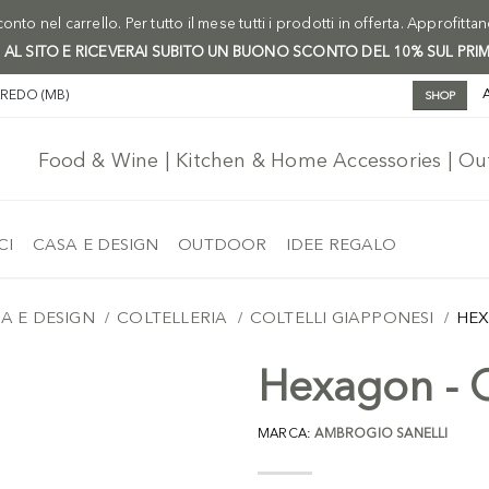
onto nel carrello. Per tutto il mese tutti i prodotti in offerta. Approfitta
I AL SITO E RICEVERAI SUBITO UN BUONO SCONTO DEL 10% SUL PRI
AREDO (MB)
SHOP
Food & Wine | Kitchen & Home Accessories | O
CI
CASA E DESIGN
OUTDOOR
IDEE REGALO
A E DESIGN
COLTELLERIA
COLTELLI GIAPPONESI
HEX
Hexagon - 
MARCA:
AMBROGIO SANELLI