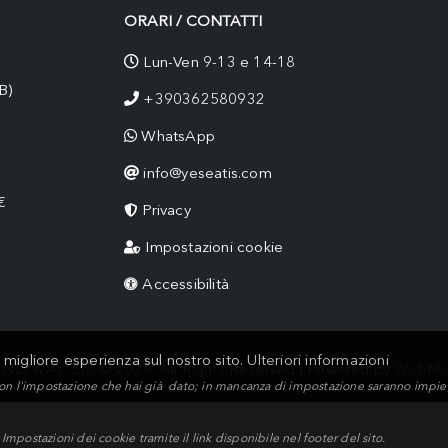
ORARI / CONTATTI
Lun-Ven 9-13 e 14-18
B)
+390362580932
WhatsApp
info@yeseatis.com
€
Privacy
Impostazioni cookie
Accessibilità
a migliore esperienza sul nostro sito.
Ulteriori informazioni
ND WAY S.r.l. © 2026. All Rights Reserved | Powered by
WebMo
on l'impostazione che hai già dato; in mancanza di impostazione saranno impiega
postazioni dei cookie tramite il link disponibile nel footer del sito.