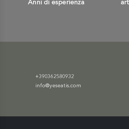
Anni di esperienza
ar
+390362580932
info@yeseatis.com