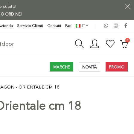
ne subito!
MO ORDINE!
Azienda
Servizio Clienti
Contatti
Faq
IT
0
utdoor
MARCHE
NOVITÀ
PROMO
AGON - ORIENTALE CM 18
Orientale cm 18