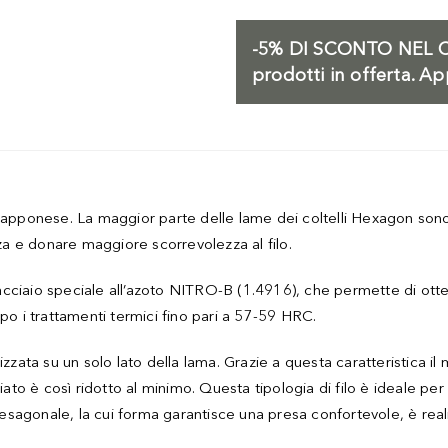
-5%
DI SCONTO NEL C
prodotti in offerta. Ap
le giapponese. La maggior parte delle lame dei coltelli Hexagon son
nza e donare maggiore scorrevolezza al filo.
cciaio speciale all’azoto NITRO-B (1.4916), che permette di ott
po i trattamenti termici fino pari a 57-59 HRC.
zzata su un solo lato della lama. Grazie a questa caratteristica il
iato è così ridotto al minimo. Questa tipologia di filo è ideale per
co esagonale, la cui forma garantisce una presa confortevole, è re