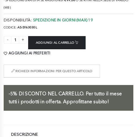
*SPEDIZIONE GRATUITA SE RAGGIUNGI
€ 99,00
O SE RITIRI NELLA SEDE DI VAREDO
(MB)
DISPONIBILITÀ:
SPEDIZIONE IN GIORNI (MAX) 19
CODICE:
AS-SY63030L
AGGIUNGI AL CARRELLO
AGGIUNGI AI PREFERITI
RICHIEDI INFORMAZIONI PER QUESTO ARTICOLO
-5%
DI SCONTO NEL CARRELLO.
Per tutto il mese
tutti i prodotti in offerta. Approfittane subito!
DESCRIZIONE