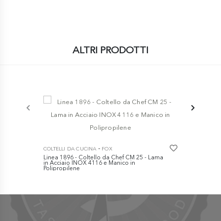
ALTRI PRODOTTI
COLTELLI DA
Elegance - 
-
COLTELLI DA CUCINA
FOX
Rosso
Linea 1896 - Coltello da Chef CM 25 - Lama
€ 54,90
in Acciaio INOX 4116 e Manico in
Polipropilene
€ 46,90