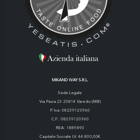
MIKAND WAY S.R.L.
Sede Legale
Via Pavia 23 20814 Varedo (MB)
P. Iva: 08239120960
C.F.: 08239120960
REA: 1889890
Capitale Sociale I.V. 44.800,00€