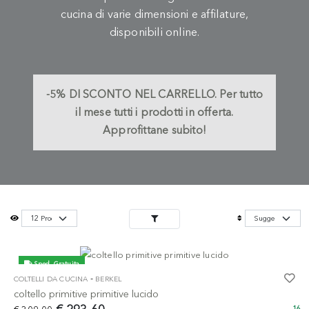
cucina di varie dimensioni e affilature,
disponibili online.
-5%
DI SCONTO NEL CARRELLO.
Per tutto
il mese tutti i prodotti in offerta.
Approfittane subito!
Sped. Gratuita
-
COLTELLI DA CUCINA
BERKEL
-5%
coltello primitive primitive lucido
16