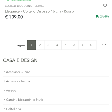
Sped. Gratuita
-
COLTELLI DA CUCINA
BERKEL
Elegance - Coltello Disosso 16 cm - Rosso
€ 109,00
24/48h
1
2
3
4
5
6
>
>|
Pagina
di 17.
CASA E DESIGN
Accessori Cucina
Accessori Tavola
Arredo
Camini, Biocamini e Stufe
Coltelleria