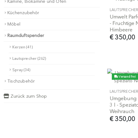
Kamine, Biokamine und Öfen
LAUTSPRECHE
Küchenzubehör
Umwelt Parfü
- Fruchtige
Möbel
Himbeere
Raumduftspender
€ 350,00
Kerzen (41)
Lautsprecher (262)
Spray (34)
Versand frei
Tischzubehör
LAUTSPRECHE
Zurück zum Shop
Umgebung Pa
3 l - Spezia
Weihrauch
€ 350,00