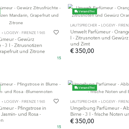
Versand frei
-
LAUTSPRECHER
LOGEVY - FIREN
Umwelt Parfümeur - Orange
-
R
LOGEVY - FIRENZE 1965
l - Zitrusnoten und Gewür
fümeur - Gewürz
und Zimt
 - 3 l - Zitrusnotizen
€ 350,00
rapefruit und Zitrone
15
Versand frei
-
-
R
LOGEVY - FIRENZE 1965
LAUTSPRECHER
LOGEVY - FIREN
meur - Pfingstrose in
Umgebung Parfümeur - A
- Jasmin- und Rosa -
Birne - 3 l - frische Noten 
en
€ 350,00
15