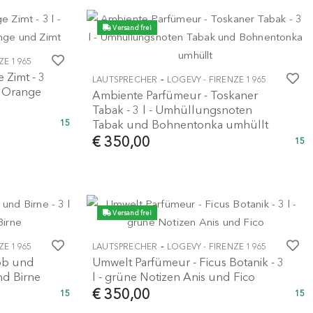
Versand frei
ZE 1965
 Zimt - 3
-
LAUTSPRECHER
LOGEVY - FIRENZE 1965
z Orange
Ambiente Parfümeur - Toskaner
Tabak - 3 l - Umhüllungsnoten
Tabak und Bohnentonka umhüllt
15
€ 350,00
15
Versand frei
-
ZE 1965
LAUTSPRECHER
LOGEVY - FIRENZE 1965
bb und
Umwelt Parfümeur - Ficus Botanik - 3
und Birne
l - grüne Notizen Anis und Fico
€ 350,00
15
15