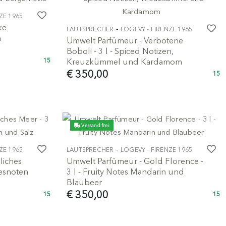
ZE 1965
ke
-
LAUTSPRECHER
LOGEVY - FIRENZE 1965
n
Umwelt Parfümeur - Verbotene
Boboli - 3 l - Spiced Notizen,
Kreuzkümmel und Kardamom
15
€ 350,00
15
Versand frei
-
ZE 1965
LAUTSPRECHER
LOGEVY - FIRENZE 1965
liches
Umwelt Parfümeur - Gold Florence -
resnoten
3 l - Fruity Notes Mandarin und
Blaubeer
€ 350,00
15
15