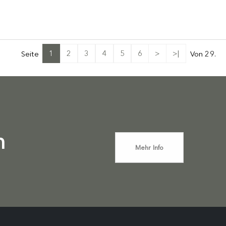
1
2
3
4
5
6
>
>|
Seite
Von 29.
n
Mehr Info