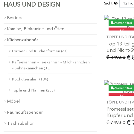
HAUS UND DESIGN
Sicht
Besteck
Versand frei
Kamine, Biokamine und Öfen
-5%
TÖPFE UND PF
Küchenzubehör
Top 13-teili
und Nicht-S
Formen und Kuchenformen (67)
€ 
€ 849,00
Kaffeekannen – Teekannen – Milchkännchen
– Sahnekännchen (33)
Kochutensilien (184)
Versand frei
Töpfe und Pfannen (253)
-5%
Möbel
TÖPFE UND PF
Promessi set
Raumduftspender
Kupfer und 
€ 
€ 749,00
Tischzubehör