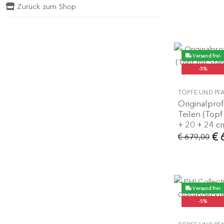
Zurück zum Shop
Versand frei
-5%
TÖPFE UND PF
Originalprof
Teilen (Top
+ 20 + 24 c
€ 
€ 679,00
Versand frei
-5%