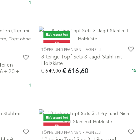
1
Versand frei
-5%
-
TÖPFE UND PFANNEN
AGNELLI
8-teilige Topf-Sets-3-Jagd-Stahl mit
Holzkiste
Teilen
€ 616,60
€ 649,00
6 + 20 +
15
1
Versand frei
-5%
-
TÖPFE UND PFANNEN
AGNELLI
ahl mit
10-teilige Topf-Sets-3-J-Pry- und