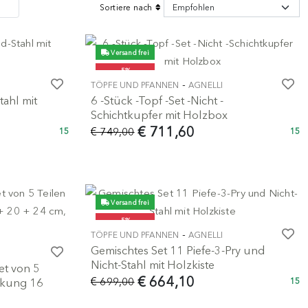
Sortiere nach
Versand frei
-5%
-
TÖPFE UND PFANNEN
AGNELLI
tahl mit
6 -Stück -Topf -Set -Nicht -
Schichtkupfer mit Holzbox
€ 711,60
€ 749,00
15
15
Versand frei
-5%
-
TÖPFE UND PFANNEN
AGNELLI
Gemischtes Set 11 Piefe-3-Pry und
Nicht-Stahl mit Holzkiste
Set von 5
€ 664,10
€ 699,00
eckung 16
15