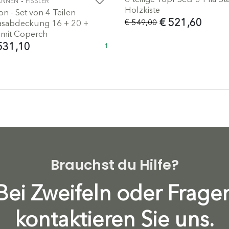
-
ANNEN
FISSLER
Holzkiste
on - Set von 4 Teilen
€ 521,60
€ 549,00
lasabdeckung 16 + 20 +
 mit Coperch
531,10
1
Brauchst du Hilfe?
Bei Zweifeln oder Frage
kontaktieren Sie uns.