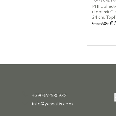
TÖPFE UND PF
PHI Collecti
(Topf mit G
24 cm, Topf
€ 
€ 559,00
+390362580932
info@yeseatis.com