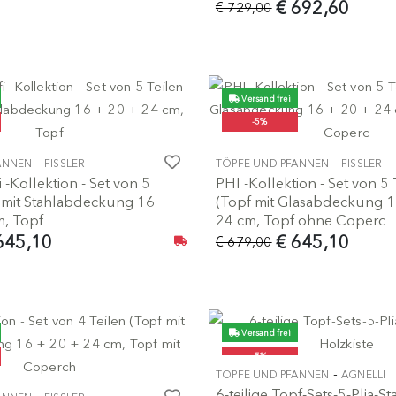
€ 692,60
€ 729,00
Versand frei
-5%
-
-
ANNEN
FISSLER
TÖPFE UND PFANNEN
FISSLER
i -Kollektion - Set von 5
PHI -Kollektion - Set von 5 
f mit Stahlabdeckung 16
(Topf mit Glasabdeckung 1
m, Topf
24 cm, Topf ohne Coperc
645,10
€ 645,10
€ 679,00
Versand frei
-5%
-
TÖPFE UND PFANNEN
AGNELLI
6-teilige Topf-Sets-5-Plia-St