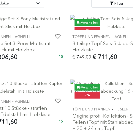
Filtra
Versand frei
-5%
-
-
ANNEN
AGNELLI
TÖPFE UND PFANNEN
AGNELLI
ge Set-3-Pony-Multistrat
8-teilige Topf-Sets-5-Jagd-S
tick mit Holzbox
Holzkiste
806,60
€ 711,60
€ 749,00
15
Versand frei
-5%
-
ANNEN
AGNELLI
zt 10 Stücke - straffen
-
TÖPFE UND PFANNEN
FISSLER
Edelstahl mit Holzkiste
Originalprofi -Kollektion - 
711,60
Teilen (Topf mit Stahlabd
15
+ 20 + 24 cm, Topf