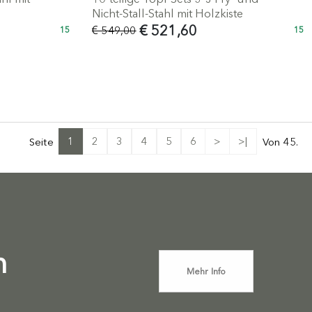
Nicht-Stall-Stahl mit Holzkiste
€ 521,60
€ 549,00
15
15
1
2
3
4
5
6
>
>|
Seite
Von 45.
n
Mehr Info