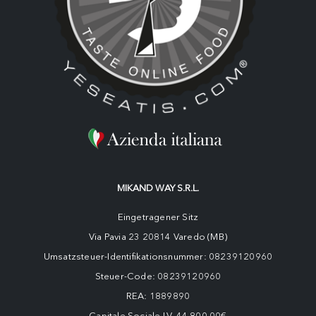
MIKAND WAY S.R.L.
Eingetragener Sitz
Via Pavia 23 20814 Varedo (MB)
Umsatzsteuer-Identifikationsnummer: 08239120960
Steuer-Code: 08239120960
REA: 1889890
Capitale Sociale I.V. 44.800,00€