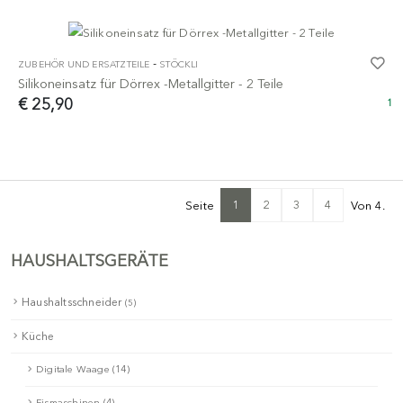
-
ZUBEHÖR UND ERSATZTEILE
STÖCKLI
Silikoneinsatz für Dörrex -Metallgitter - 2 Teile
€ 25,90
1
1
2
3
4
Seite
Von 4.
HAUSHALTSGERÄTE
Haushaltsschneider
(5)
Küche
Digitale Waage (14)
Eismaschinen (4)