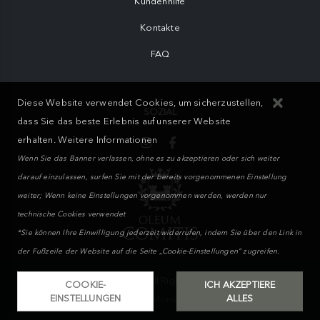
Kundenhilfe
Kontakte
FAQ
Diese Website verwendet Cookies, um sicherzustellen,
SOZIAL
dass Sie das beste Erlebnis auf unserer Website
erhalten.
Weitere Informationen
Wenn Sie das Banner verlassen, ohne es zu akzeptieren oder sich weiter
darauf einzulassen, surfen Sie mit der bereits vorgenommenen Einstellung
weiter; Wenn keine Einstellungen vorgenommen werden, werden nur
technische Cookies verwendet
*Sie können Ihre Einwilligung jederzeit widerrufen, indem Sie über den Link in
der Fußzeile der Website auf die Seite „Cookie-Einstellungen“ zugreifen.
MIKAND WAY S.r.l. © 2026. All Rights Reserved | Powered by
COOKIE-
ICH AKZEPTIERE
EINSTELLUNGEN
ALLES
WebMonster